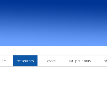
ue
ressources
zoom
IDC pour tous
a