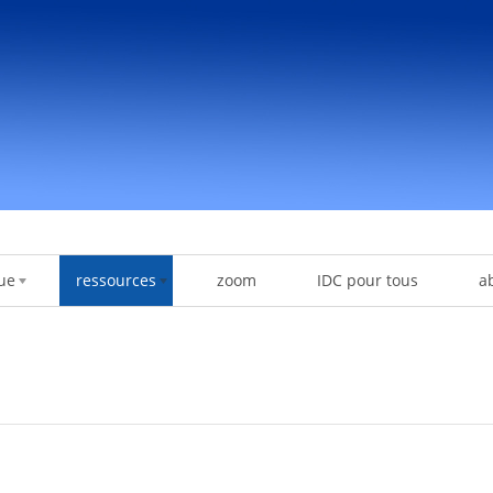
ue
ressources
zoom
IDC pour tous
a