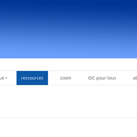
ue
ressources
zoom
IDC pour tous
a