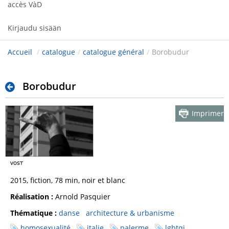
accès VàD
Kirjaudu sisään
Accueil
/
catalogue
/
catalogue général
/
Borobudur
Borobudur
Imprimer
2015, fiction, 78 min, noir et blanc
Réalisation :
Arnold Pasquier
Thématique :
danse
architecture & urbanisme
homosexualité
italie
palerme
lgbtqi