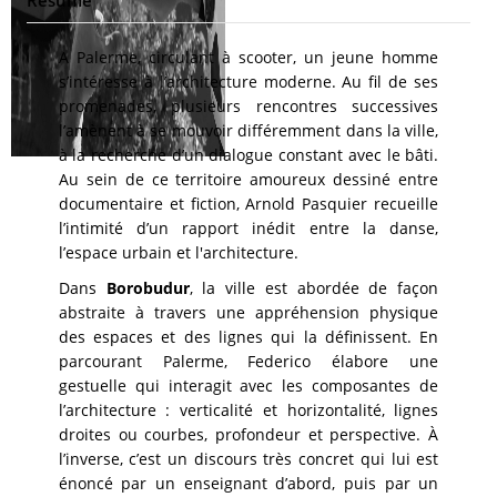
A Palerme, circulant à scooter, un jeune homme
s’intéresse à l’architecture moderne. Au fil de ses
promenades, plusieurs rencontres successives
l’amènent à se mouvoir différemment dans la ville,
à la recherche d’un dialogue constant avec le bâti.
Au sein de ce territoire amoureux dessiné entre
documentaire et fiction, Arnold Pasquier recueille
l’intimité d’un rapport inédit entre la danse,
l’espace urbain et l'architecture.
Dans
Borobudur
, la ville est abordée de façon
abstraite à travers une appréhension physique
des espaces et des lignes qui la définissent. En
parcourant Palerme, Federico élabore une
gestuelle qui interagit avec les composantes de
l’architecture : verticalité et horizontalité, lignes
droites ou courbes, profondeur et perspective. À
l’inverse, c’est un discours très concret qui lui est
énoncé par un enseignant d’abord, puis par un