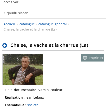
accès VàD
Kirjaudu sisään
Accueil
/
catalogue
/
catalogue général
/
Chaise, la vache et la charrue (La)
Chaise, la vache et la charrue (La)
Imprimer
1993, documentaire, 50 min, couleur
Réalisation :
Jean Lefaux
Thématique :
société