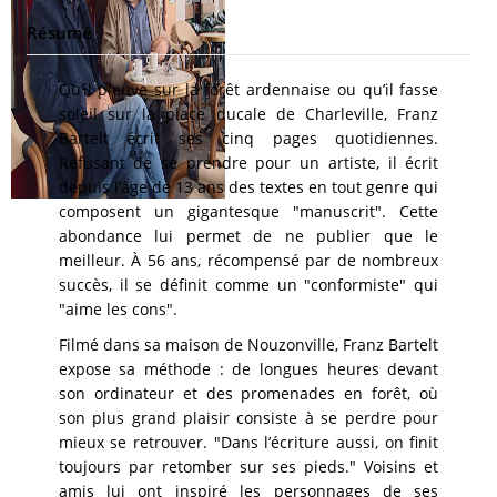
Résumé
Qu’il pleuve sur la forêt ardennaise ou qu’il fasse
soleil sur la place ducale de Charleville, Franz
Bartelt écrit ses cinq pages quotidiennes.
Refusant de se prendre pour un artiste, il écrit
depuis l’âge de 13 ans des textes en tout genre qui
composent un gigantesque "manuscrit". Cette
abondance lui permet de ne publier que le
meilleur. À 56 ans, récompensé par de nombreux
succès, il se définit comme un "conformiste" qui
"aime les cons".
Filmé dans sa maison de Nouzonville, Franz Bartelt
expose sa méthode : de longues heures devant
son ordinateur et des promenades en forêt, où
son plus grand plaisir consiste à se perdre pour
mieux se retrouver. "Dans l’écriture aussi, on finit
toujours par retomber sur ses pieds." Voisins et
amis lui ont inspiré les personnages de ses