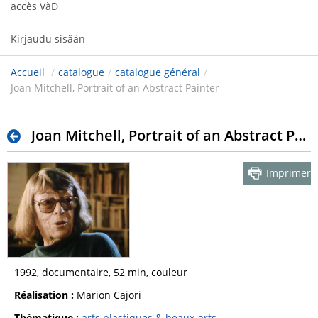
accès VàD
Kirjaudu sisään
Accueil
/
catalogue
/
catalogue général
/
Joan Mitchell, Portrait of an Abstract Painter
Joan Mitchell, Portrait of an Abstract Painter
Imprimer
1992, documentaire, 52 min, couleur
Réalisation :
Marion Cajori
Thématique :
arts plastiques & beaux-arts