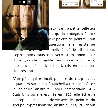
Résumé
Mitchell, partagée en deux Joan, la petite, celle qui
peint, et la grande, celle qui la protège, a fait de
ses émotions sa première palette de peintre. Tout
en répondant aux questions, elle résiste au
discours avec une simplicité pétrie d’humour.
S’opère alors sous nos yeux la métamorphose
d’une grande fragilité en force émouvante,
substance même de son art, mis en relief par
d’autres entretiens.
D’un père qui estimait peindre de magnifiques
aquarelles sur le motif, Mitchell a tiré son goût de
la peinture abstraite, "hors compétition". Aux
Etats-Unis où elle est née en 1926, elle échange
concepts et moments de vie avec les peintres du
groupe expressionniste abstrait. Puis, au début