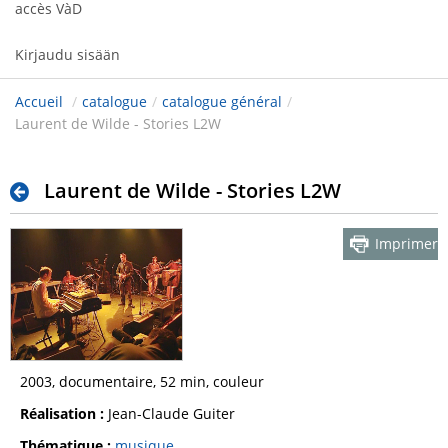
accès VàD
Kirjaudu sisään
Accueil
/
catalogue
/
catalogue général
/
Laurent de Wilde - Stories L2W
Laurent de Wilde - Stories L2W
Imprimer
2003, documentaire, 52 min, couleur
Réalisation :
Jean-Claude Guiter
Thématique :
musique