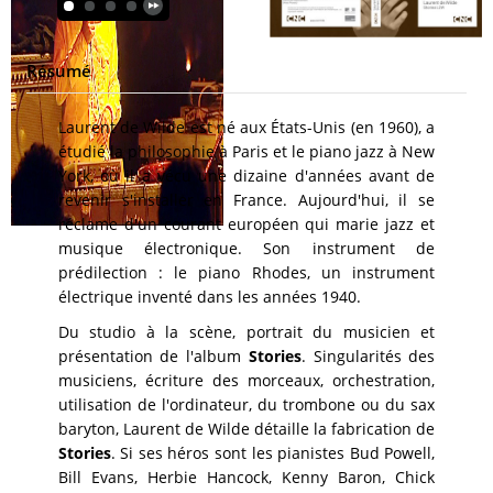
Résumé
Laurent de Wilde est né aux États-Unis (en 1960), a
étudié la philosophie à Paris et le piano jazz à New
York, où il a vécu une dizaine d'années avant de
revenir s'installer en France. Aujourd'hui, il se
réclame d'un courant européen qui marie jazz et
musique électronique. Son instrument de
prédilection : le piano Rhodes, un instrument
électrique inventé dans les années 1940.
Du studio à la scène, portrait du musicien et
présentation de l'album
Stories
. Singularités des
musiciens, écriture des morceaux, orchestration,
utilisation de l'ordinateur, du trombone ou du sax
baryton, Laurent de Wilde détaille la fabrication de
Stories
. Si ses héros sont les pianistes Bud Powell,
Bill Evans, Herbie Hancock, Kenny Baron, Chick