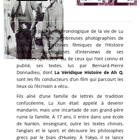
Résumé
Ce dense parcours chronologique de la vie de Lu
Xun est muni de nombreuses photographies de
l’écrivain et d’archives filmiques de l’Histoire
chinoise. Accompagnés d’interviews de ses
"héritiers spirituels" ou de ceux qui l’ont connu et
publié, ses textes, lus par Bernard-Pierre
Donnadieu, dont
La Véridique Histoire de Ah Q
,
sont les fils conducteurs d’un film qui parcourt les
lieux où l’écrivain a vécu.
Fils aîné d’une famille de lettrés de tradition
confucéenne, Lu Xun était appelé à devenir
mandarin, mais une incartade de son grand-père
ruine la famille. À 17 ans, il entre dans une école
de Nankin, enseignant, outre les textes chinois,
l’anglais et le sport, et découvre les philosophes
grecs par le biais d’Huxley. À Tokyo, il se lance