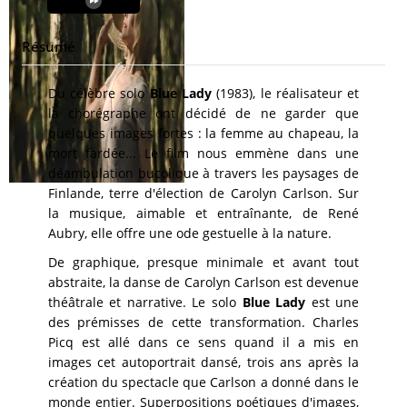
Résumé
Du célèbre solo
Blue Lady
(1983), le réalisateur et
la chorégraphe ont décidé de ne garder que
quelques images fortes : la femme au chapeau, la
mort fardée... Le film nous emmène dans une
déambulation bucolique à travers les paysages de
Finlande, terre d'élection de Carolyn Carlson. Sur
la musique, aimable et entraînante, de René
Aubry, elle offre une ode gestuelle à la nature.
De graphique, presque minimale et avant tout
abstraite, la danse de Carolyn Carlson est devenue
théâtrale et narrative. Le solo
Blue Lady
est une
des prémisses de cette transformation. Charles
Picq est allé dans ce sens quand il a mis en
images cet autoportrait dansé, trois ans après la
création du spectacle que Carlson a donné dans le
monde entier. Superpositions poétiques d'images,