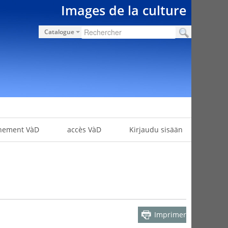
Images de la culture
Catalogue
nement VàD
accès VàD
Kirjaudu sisään
Imprimer