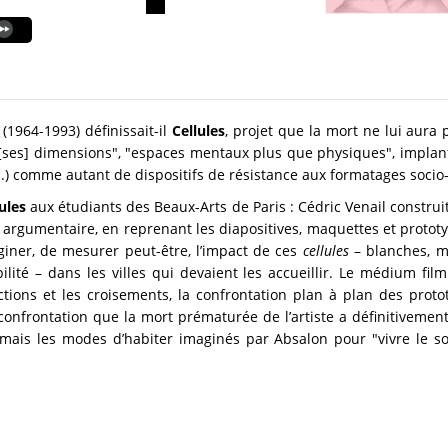
 (1964-1993) définissait-il
Cellules
, projet que la mort ne lui aura 
ses] dimensions", "espaces mentaux plus que physiques", implantées
...) comme autant de dispositifs de résistance aux formatages socio-
ules
aux étudiants des Beaux-Arts de Paris : Cédric Venail construit
 argumentaire, en reprenant les diapositives, maquettes et prototy
maginer, de mesurer peut-être, l’impact de ces
cellules
– blanches, m
ité – dans les villes qui devaient les accueillir. Le médium filmiq
nctions et les croisements, la confrontation plan à plan des prot
confrontation que la mort prématurée de l’artiste a définitiveme
, mais les modes d’habiter imaginés par Absalon pour "vivre le soc