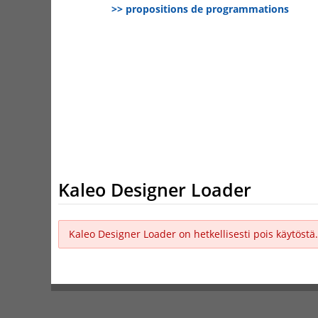
>> propositions de programmations
Kaleo Designer Loader
Kaleo Designer Loader on hetkellisesti pois käytöstä.