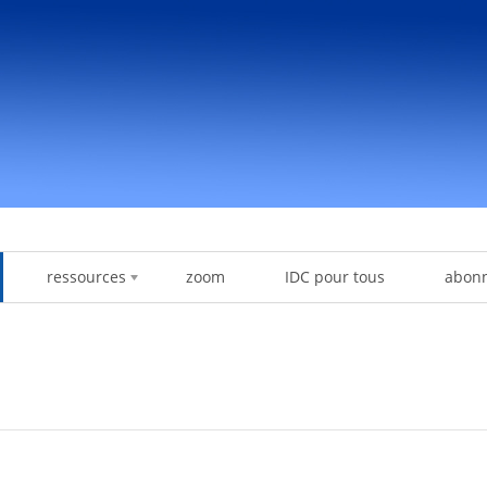
ressources
zoom
IDC pour tous
abon