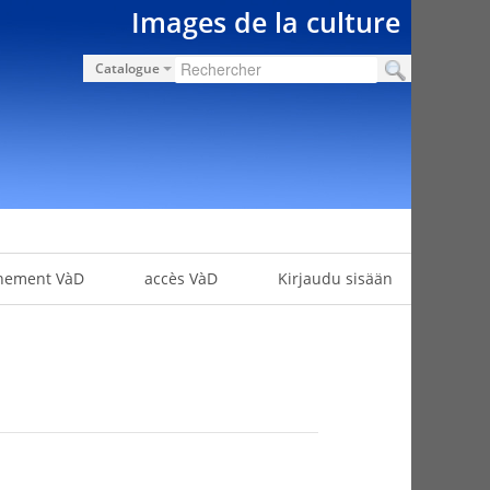
Images de la culture
Catalogue
nement VàD
accès VàD
Kirjaudu sisään