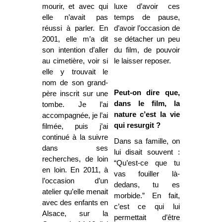
mourir, et avec qui
luxe d’avoir ces
elle n’avait pas
temps de pause,
réussi à parler. En
d’avoir l’occasion de
2001, elle m’a dit
se détacher un peu
son intention d’aller
du film, de pouvoir
au cimetière, voir si
le laisser reposer.
elle y trouvait le
nom de son grand-
Peut-on dire que,
père inscrit sur une
dans le film, la
tombe. Je l’ai
nature c’est la vie
accompagnée, je l’ai
qui resurgit ?
filmée, puis j’ai
continué à la suivre
Dans sa famille, on
dans ses
lui disait souvent :
recherches, de loin
“Qu’est-ce que tu
en loin. En 2011, à
vas fouiller là-
l’occasion d’un
dedans, tu es
atelier qu’elle menait
morbide.” En fait,
avec des enfants en
c’est ce qui lui
Alsace, sur la
permettait d’être