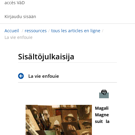
accès VàD
Kirjaudu sisään
Accueil
/
ressources
/
tous les articles en ligne
/
La vie enfouie
Sisältöjulkaisija
La vie enfouie
Imprimer
Magali
Magne
suit la