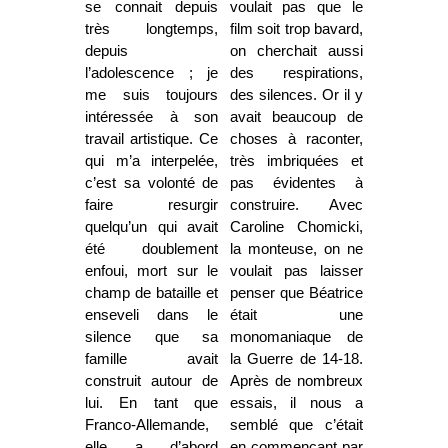
se connait depuis
voulait pas que le
très longtemps,
film soit trop bavard,
depuis
on cherchait aussi
l’adolescence ; je
des respirations,
me suis toujours
des silences. Or il y
intéressée à son
avait beaucoup de
travail artistique. Ce
choses à raconter,
qui m’a interpelée,
très imbriquées et
c’est sa volonté de
pas évidentes à
faire resurgir
construire. Avec
quelqu’un qui avait
Caroline Chomicki,
été doublement
la monteuse, on ne
enfoui, mort sur le
voulait pas laisser
champ de bataille et
penser que Béatrice
enseveli dans le
était une
silence que sa
monomaniaque de
famille avait
la Guerre de 14-18.
construit autour de
Après de nombreux
lui. En tant que
essais, il nous a
Franco-Allemande,
semblé que c’était
elle a d’abord
en commençant par