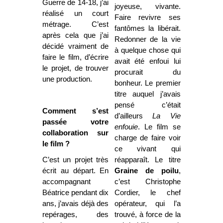
Guerre de 14-18, j’ai
joyeuse, vivante.
réalisé un court
Faire revivre ses
métrage. C’est
fantômes la libérait.
après cela que j’ai
Redonner de la vie
décidé vraiment de
à quelque chose qui
faire le film, d’écrire
avait été enfoui lui
le projet, de trouver
procurait du
une production.
bonheur. Le premier
titre auquel j’avais
pensé c’était
Comment s’est
d’ailleurs
La Vie
passée votre
enfouie
. Le film se
collaboration sur
charge de faire voir
le film ?
ce vivant qui
C’est un projet très
réapparaît. Le titre
écrit au départ. En
Graine de poilu
,
accompagnant
c’est Christophe
Béatrice pendant dix
Cordier, le chef
ans, j’avais déjà des
opérateur, qui l’a
repérages, des
trouvé, à force de la