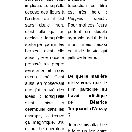
implique. Lorsqu’elle
traduction du titre
dépose des fleurs à
est très belle :
l’endroit où il est
Poppies’ seeds
.
sans doute mort,
Pour moi ces fleurs
c’est elle qui en
portent un double
décide ; lorsqu’elle
symbole, celui de la
s’allonge parmi les
mort mais aussi
herbes, c’est elle
celui de la vie qui
aussi ; elle nous a
jaillit de la terre.
proposé sa propre
sensibilité et nous
De quelle manière
avons filmé. C’est
diriez-vous que le
aussi en l’observant
film participe du
que j’ai trouvé des
travail artistique
idées : lorsqu’elle
de Béatrice
s’est mise à
Turquand d’Auzay
déambuler dans les
?
champs, j’ai trouvé
ça magnifique. J’ai
Je me suis attachée
dit au chef opérateur
à faire un lien entre