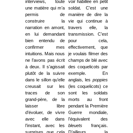
interviews, toute
voir habillée en petit
une matière qui m’a
soldat. C’est une
permis de
manière de dire la
construire la
vie qui continue à
narration en amont,
travers elle, la
en lui demandant
transmission. C’est
bien entendu de
pour cela,
confirmer mes
effectivement, que
intuitions. Mais nous
je voulais filmer des
ne l’avons pas écrit
champs de blé avec
à deux. Il s’agissait
des coquelicots par
plutôt de la suivre
exemple. En
dans le sillon qu’elle
anglais, les
poppies
creusait sur les
(les coquelicots) ce
traces de son
sont les soldats
grand-père, de la
morts au front
laisser libre
pendant la Première
d’évoluer, de vivre
Guerre mondiale,
avec elle dans
l’équivalent des
l’instant, avec les
bleuets
français.
surprises que cela
D’ailleurs la