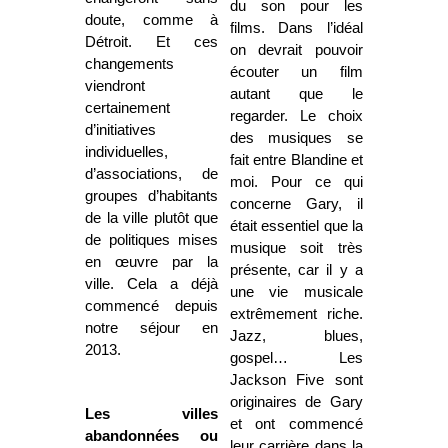
du son pour les
doute, comme à
films. Dans l’idéal
Détroit. Et ces
on devrait pouvoir
changements
écouter un film
viendront
autant que le
certainement
regarder.
Le choix
d’initiatives
des musiques se
individuelles,
fait entre Blandine et
d’associations, de
moi. Pour ce qui
groupes d’habitants
concerne Gary, il
de la ville plutôt que
était essentiel que la
de politiques mises
musique soit très
en œuvre par la
présente, car il y a
ville. Cela a déjà
une vie musicale
commencé depuis
extrêmement riche.
notre séjour en
Jazz, blues,
2013.
gospel… Les
Jackson Five sont
originaires de Gary
Les villes
et ont commencé
abandonnées ou
leur carrière dans la