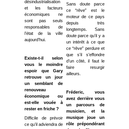
désindustrialisation
Sans doute parce
et les facteurs
ce “rêve” est le
économiques ne
moteur de ce pays
sont pas seuls
depuis très
responsables de
longtemps. Sans
l’état de la ville
doute parce qu’il y a
aujourd’hui.
un intérêt à ce que
ce “rêve” perdure et
que s’il s’effondre
Existe-t-il selon
d’un côté, il faut le
vous le moindre
faire resurgir
espoir que Gary
ailleurs.
retrouve un jour
un semblant de
renouveau
Fréderic, vous
économique ou
avez derrière vous
est-elle vouée à
un parcours de
rester en friche ?
musicien, et la
musique joue un
Difficile de prévoir
rôle prépondérant
ce qu’il adviendra de