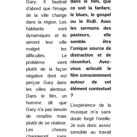
dans le film, que
Gary. Il faudrait
ce soit la fanfare,
d’abord que l’image
le blues, le gospel
de la ville change
ou le RnB. Avec
dans la région. Les
les sermons des
habitants sont
pasteurs, elle
dynamiques et ils
semble être
aiment leur ville
l’unique source de
malgré les
distraction et de
difficultés. Le
réconfort. Avez-
problème vient
vous articulé le
plutôt de la façon
film consciemment
négative dont est
autour de cet
perçue Gary dans
élément contextuel
les villes alentour.
?
Dans le film, un
homme dit que
L’expérience de la
Gary n’a pas besoin
musique m’a sans
de renaître mais
doute forgé l’oreille.
plutôt de se réaliser.
Je suis donc assez
Les choses
sensible au travail
changeront sans