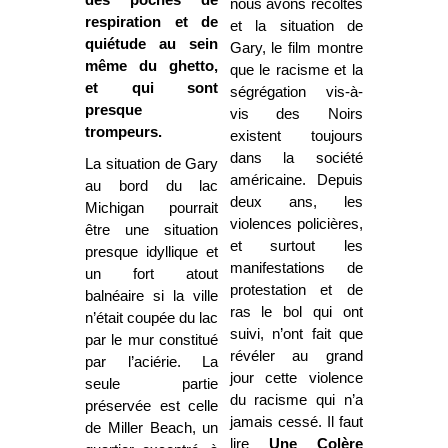
des poches de
nous avons récoltés
respiration et de
et la situation de
quiétude au sein
Gary, le film montre
même du ghetto,
que le racisme et la
et qui sont
ségrégation vis-à-
presque
vis des Noirs
trompeurs.
existent toujours
dans la société
La situation de Gary
américaine. Depuis
au bord du lac
deux ans, les
Michigan pourrait
violences policières,
être une situation
et surtout les
presque idyllique et
manifestations de
un fort atout
protestation et de
balnéaire si la ville
ras le bol qui ont
n’était coupée du lac
suivi, n’ont fait que
par le mur constitué
révéler au grand
par l’aciérie. La
jour cette violence
seule partie
du racisme qui n’a
préservée est celle
jamais cessé. Il faut
de Miller Beach, un
lire
Une Colère