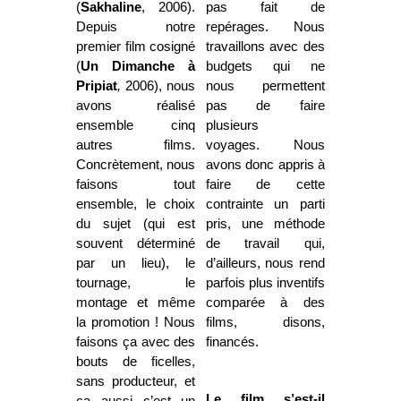
(
Sakhaline
, 2006).
pas fait de
Depuis notre
repérages. Nous
premier film cosigné
travaillons avec des
(
Un Dimanche à
budgets qui ne
Pripiat
,
2006), nous
nous
permettent
avons réalisé
pas de faire
ensemble cinq
plusieurs
autres films.
voyages.
Nous
Concrètement, nous
avons donc appris à
faisons tout
faire de cette
ensemble, le choix
contrainte un parti
du sujet (qui est
pris, une méthode
souvent déterminé
de travail qui,
par un lieu), le
d’ailleurs, nous rend
tournage, le
parfois plus inventifs
montage et même
comparée à des
la promotion ! Nous
films, disons,
faisons ça avec des
financés.
bouts de ficelles,
sans producteur, et
Le film s’est-il