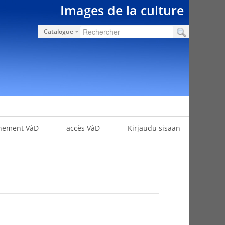
Images de la culture
Catalogue
nement VàD
accès VàD
Kirjaudu sisään