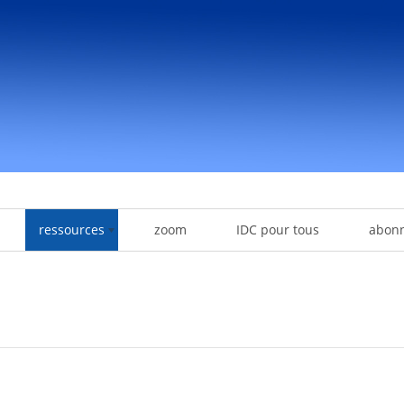
ressources
zoom
IDC pour tous
abon