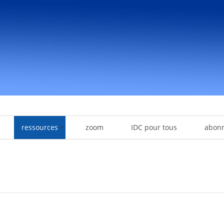
ressources
zoom
IDC pour tous
abon