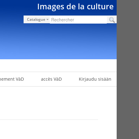
Images de la culture
Catalogue
nement VàD
accès VàD
Kirjaudu sisään