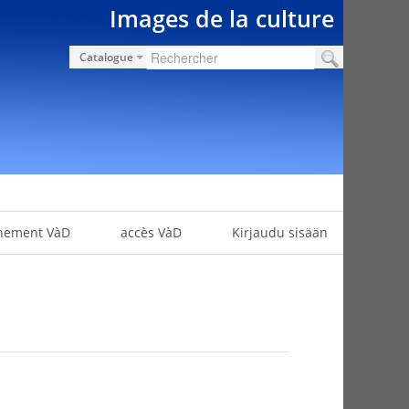
Images de la culture
Catalogue
nement VàD
accès VàD
Kirjaudu sisään