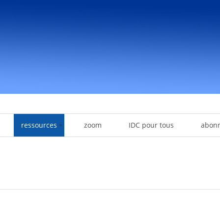
ressources
zoom
IDC pour tous
abon