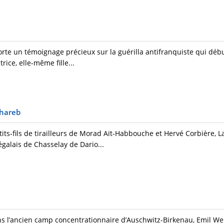
orte un témoignage précieux sur la guérilla antifranquiste qui dé
trice, elle-même fille...
chareb
its-fils de tirailleurs de Morad Aït-Habbouche et Hervé Corbière, L
galais de Chasselay de Dario...
s l’ancien camp concentrationnaire d’Auschwitz-Birkenau, Emil W