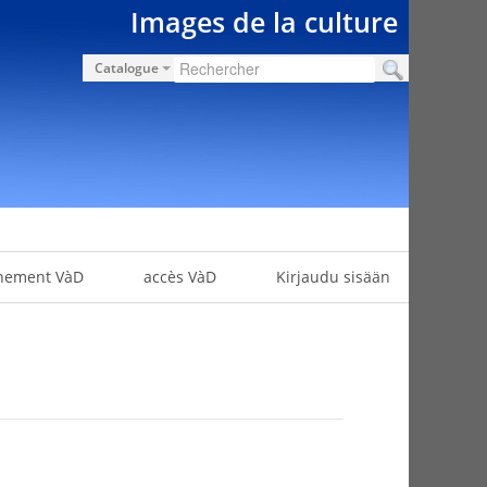
Images de la culture
Catalogue
nement VàD
accès VàD
Kirjaudu sisään