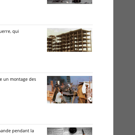
uerre, qui
ose un montage des
emande pendant la