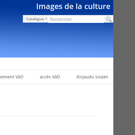
Images de la culture
Catalogue
nement VàD
accès VàD
Kirjaudu sisään