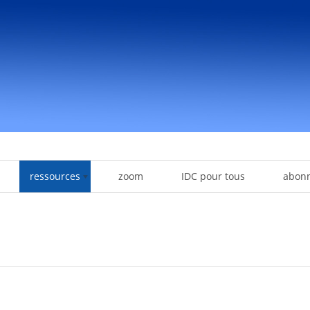
ressources
zoom
IDC pour tous
abon