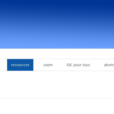
ressources
zoom
IDC pour tous
abon