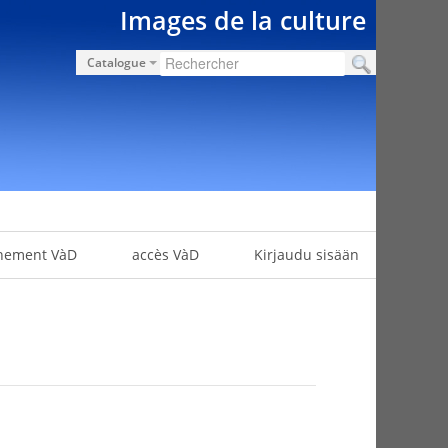
Images de la culture
Catalogue
nement VàD
accès VàD
Kirjaudu sisään