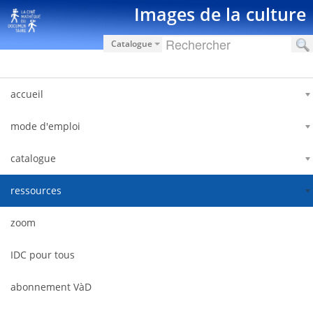
Saut au contenu
Images de la culture
Catalogue
accueil
mode d'emploi
catalogue
ressources
zoom
IDC pour tous
abonnement VàD