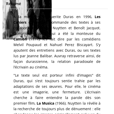
Résumé
A la mort de Marguerite Duras en 1996,
Les
Cahiers du cinéma
commande des textes à ses
collaborateurs Bruno Nuytten et Benoît Jacquot.
Dominique Auvray, qui a été la monteuse du
Camion
(1977), les fait dire par les comédiens
Melvil Poupaud et Nahuel Perez Biscayart. S'y
ajoutent des entretiens avec Duras, ou ses textes
lus par Jeanne Balibar. Auvray retraverse ainsi, de
façon durassienne, la relation paradoxale de
l’écrivain au cinéma.
"Le texte seul est porteur infini d’images" dit
Duras, qui s’est toujours sentie trahie par les
adaptations de ses œuvres. Pour elle, le cinéma
est une imagerie, une fermeture. L’écrivain
cherche à faire entendre la parole dès son
premier film,
La Musica
(1966). Nuytten la révèle à
la recherche de toujours plus de dénuement : elle