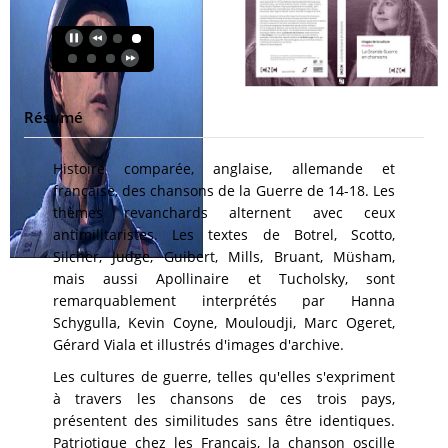
Résumé
Histoire comparée, anglaise, allemande et
française, des chansons de la Guerre de 14-18. Les
thèmes revanchards alternent avec ceux
antimilitaristes. Les textes de Botrel, Scotto,
Silcher, Judge, Guibert, Mills, Bruant, Müsham,
mais aussi Apollinaire et Tucholsky, sont
remarquablement interprétés par Hanna
Schygulla, Kevin Coyne, Mouloudji, Marc Ogeret,
Gérard Viala et illustrés d'images d'archive.
Les cultures de guerre, telles qu'elles s'expriment
à travers les chansons de ces trois pays,
présentent des similitudes sans être identiques.
Patriotique chez les Français, la chanson oscille