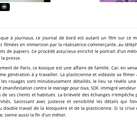
sque à journaux, ce journal de bord est autant un film sur ce mi
es filmées en immersion par la réalisatrice-commerçante, au télé
 de papiers. Ce procédé astucieux enrichit le portrait d'un métier
 la presse.
ment de Paris, ce kiosque est une affaire de famille. Car, en vena
me génération à y travailler. La plasticienne et vidéaste va filmer
t les rouages sont minutieusement détaillés, le lieu se révèle un
é (manifestation contre le
mariage pour tous
, SDF, immigré vendeur 
es de ses clients et habitués. La brièveté des échanges n'empêche 
tiés. Saisissant avec justesse et sensibilité les détails qui fo
ouble travail de la kiosquière et de la plasticienne. Si la crise 
e, sonne aussi la fin d'un métier.