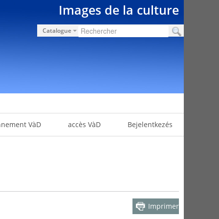
Images de la culture
Catalogue
nnement VàD
accès VàD
Bejelentkezés
Imprimer