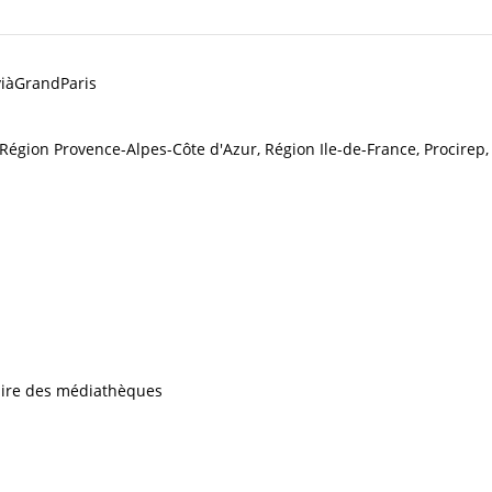
 viàGrandParis
égion Provence-Alpes-Côte d'Azur, Région Ile-de-France, Procirep,
iaire des médiathèques