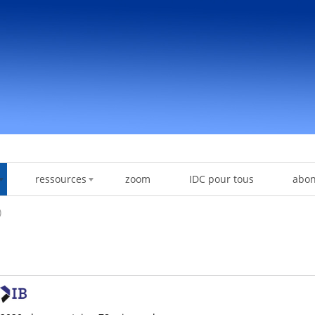
ressources
zoom
IDC pour tous
abo
)