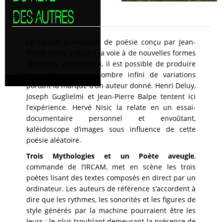
Résumé
Le logiciel générateur de poésie conçu par Jean-
Pierre Balpe a ouvert la voie à de nouvelles formes
littéraires. Aujourd’hui, il est possible de produire
par ordinateur un nombre infini de variations
portant la marque d’un auteur donné. Henri Deluy,
Joseph Guglielmi et Jean-Pierre Balpe tentent ici
l’expérience. Hervé Nisic la relate en un essai-
documentaire personnel et envoûtant,
kaléidoscope d’images sous influence de cette
poésie aléatoire.
Trois Mythologies et un Poète aveugle
,
commande de l’IRCAM, met en scène les trois
poètes lisant des textes composés en direct par un
ordinateur. Les auteurs de référence s’accordent à
dire que les rythmes, les sonorités et les figures de
style générés par la machine pourraient être les
leurs ; le plus troublant demeurant la présence de