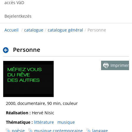
accès VàD
Bejelentkezés
Accueil
/
catalogue
/
catalogue général
/
Personne
Personne
Imprimer
2000, documentaire, 90 min, couleur
Réalisation :
Hervé Nisic
Thématique :
littérature
musique
poésie
musique contemporaine
langage