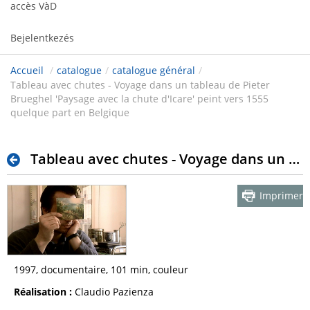
accès VàD
Bejelentkezés
Accueil
/
catalogue
/
catalogue général
/
Tableau avec chutes - Voyage dans un tableau de Pieter
Brueghel 'Paysage avec la chute d'Icare' peint vers 1555
quelque part en Belgique
Tableau avec chutes - Voyage dans un tableau de Pieter Brueghel 'Paysage avec la chute d'Icare' peint vers 1555 quelque part en Belgique
Imprimer
1997, documentaire, 101 min, couleur
Réalisation :
Claudio Pazienza