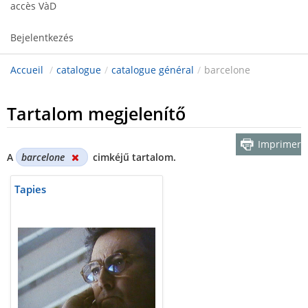
accès VàD
Bejelentkezés
Accueil
/
catalogue
/
catalogue général
/
barcelone
Tartalom megjelenítő
Imprimer
A
barcelone
cimkéjű tartalom.
Tapies