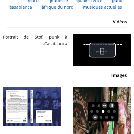
maroc
jeunesse
adolescence
punk
casablanca
afrique du nord
musiques actuelles
Vidéos
Portrait de Stof, punk à
Casablanca.
Play
Video
Images