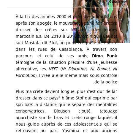
Résumé
À la fin des années 2000 et près de quarante ans
après son apogée, le mouvement punk fait encore
dresser des crêtes sur les têtes des jeunes
marocain.e.s. De 2010 à 2018, Dominique Caubet
suit Mostafa dit Stof, un punk en quête de liberté
dans les rues de Casablanca. À travers son
parcours et celui de ses amis,
Dima Punk
témoigne de la situation précaire d'une jeunesse
alternative, les
NEET
(
Ni Éducation, Ni Emploi, Ni
Formation
), livrée à elle-même mais sous contrôle
de la police.
"Plus ma crête devient longue, plus c’est dur de la
dresser dans ce pays" blâme Stof qui exprime par
son look la distance qui le sépare des mentalités
conservatrices. Blouson clouté, tatouage
anarchiste sur le bras et crête rouge laquée, il
nous guide auprès de ces adolescent.e.s qui se
retrouvent au parc Yasmina et aux anciens