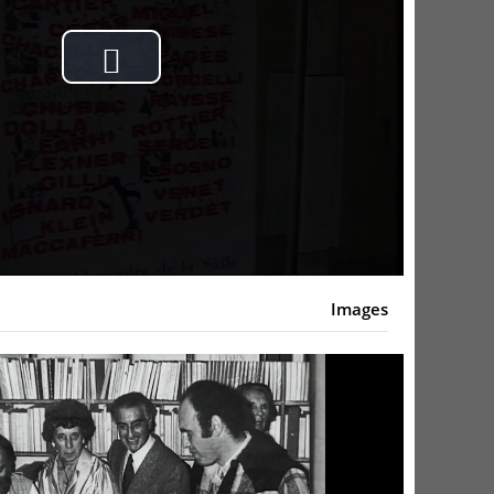
Play
Video
Images