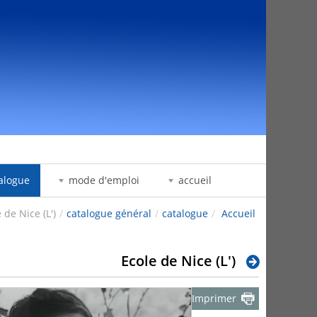
דלג לתוכן
alogue
mode d'emploi
accueil
 de Nice (L')
/
catalogue général
/
catalogue
/
Accueil
Ecole de Nice (L')
Imprimer