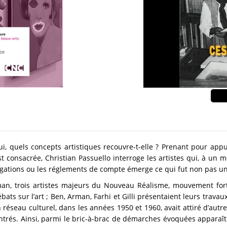
 oui, quels concepts artistiques recouvre-t-elle ? Prenant pour appui
st consacrée, Christian Passuello interroge les artistes qui, à un m
gations ou les réglements de compte émerge ce qui fut non pas une
rman, trois artistes majeurs du Nouveau Réalisme, mouvement fort
bats sur l’art ; Ben, Arman, Farhi et Gilli présentaient leurs trav
 réseau culturel, dans les années 1950 et 1960, avait attiré d’autres 
ntrés. Ainsi, parmi le bric-à-brac de démarches évoquées apparaît 