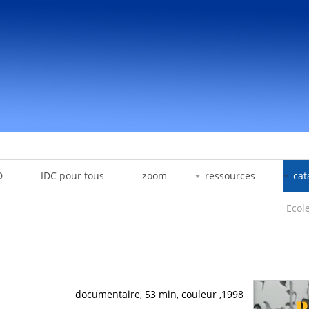
D
IDC pour tous
zoom
ressources
cat
Ecole
1998, documentaire, 53 min, couleur