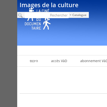
Images de la culture
Catalogue
abonnement Và
accès VàD
היכנס