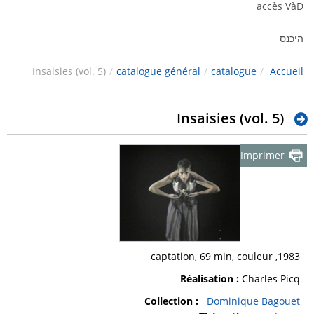
accès VàD
היכנס
Insaisies (vol. 5)
/
catalogue général
/
catalogue
/
Accueil
Insaisies (vol. 5)
Imprimer
1983, captation, 69 min, couleur
Réalisation :
Charles Picq
Collection :
Dominique Bagouet