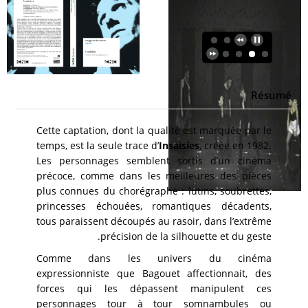
Résumé
Cette captation, dont la qualité est marquée par le
temps, est la seule trace d’
Insaisies
, créée en 1982.
Les personnages semblent sortis d’un cinéma
précoce, comme dans les meilleures des pièces
plus connues du chorégraphe : lutins, soubrettes,
princesses échouées, romantiques décadents,
tous paraissent découpés au rasoir, dans l’extrême
précision de la silhouette et du geste.
Comme dans les univers du cinéma
expressionniste que Bagouet affectionnait, des
forces qui les dépassent manipulent ces
personnages tour à tour somnambules ou