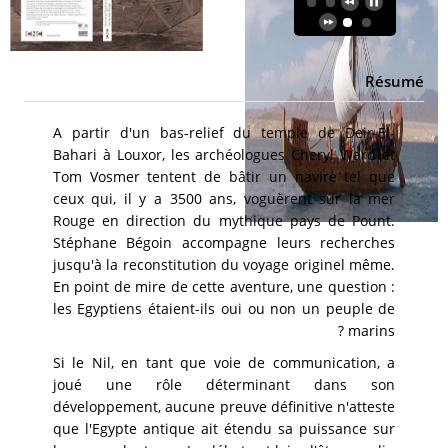
Résumé
A partir d'un bas-relief du temple de Deir-El-
Bahari à Louxor, les archéologues Cheryl Ward et
Tom Vosmer tentent de bâtir un navire tel que
ceux qui, il y a 3500 ans, voguèrent sur la mer
Rouge en direction du mythique pays de Pount.
Stéphane Bégoin accompagne leurs recherches
jusqu'à la reconstitution du voyage originel même.
En point de mire de cette aventure, une question :
les Egyptiens étaient-ils oui ou non un peuple de
marins ?
Si le Nil, en tant que voie de communication, a
joué une rôle déterminant dans son
développement, aucune preuve définitive n'atteste
que l'Egypte antique ait étendu sa puissance sur