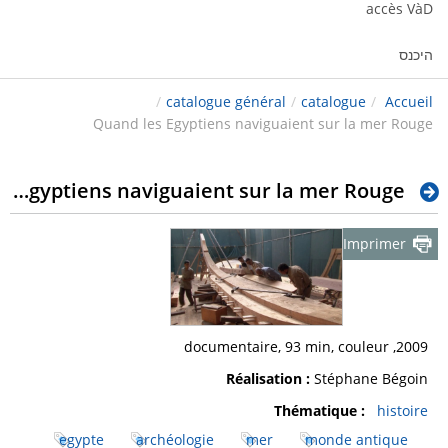
accès VàD
היכנס
/
catalogue général
/
catalogue
/
Accueil
Quand les Egyptiens naviguaient sur la mer Rouge
Quand les Egyptiens naviguaient sur la mer Rouge
Imprimer
2009, documentaire, 93 min, couleur
Réalisation :
Stéphane Bégoin
Thématique :
histoire
egypte
archéologie
mer
monde antique