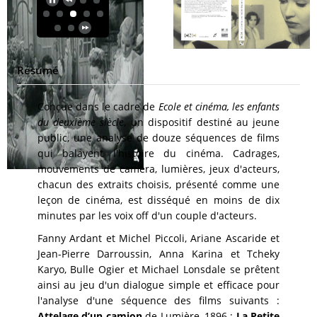
Résumé
Conçue dans le cadre de
Ecole et cinéma, les enfants
du deuxième siècle
, un dispositif destiné au jeune
public, une analyse de douze séquences de films
qui balayent l'histoire du cinéma. Cadrages,
mouvements de caméra, lumières, jeux d'acteurs,
chacun des extraits choisis, présenté comme une
leçon de cinéma, est disséqué en moins de dix
minutes par les voix off d'un couple d'acteurs.
Fanny Ardant et Michel Piccoli, Ariane Ascaride et
Jean-Pierre Darroussin, Anna Karina et Tcheky
Karyo, Bulle Ogier et Michael Lonsdale se prêtent
ainsi au jeu d'un dialogue simple et efficace pour
l'analyse d'une séquence des films suivants :
Attelage d’un camion
de Lumière, 1896 ;
La Petite