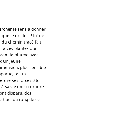
ercher le sens à donner
laquelle exister. Stof ne
 du chemin tracé fait
r à ces plantes qui
forant le bitume avec
 d’un jeune
imension, plus sensible
sparue, tel un
rdre ses forces, Stof
r à sa vie une courbure
ont disparu, des
e hors du rang de se