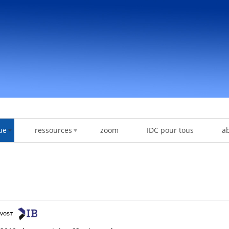
ue
ressources
zoom
IDC pour tous
a
!