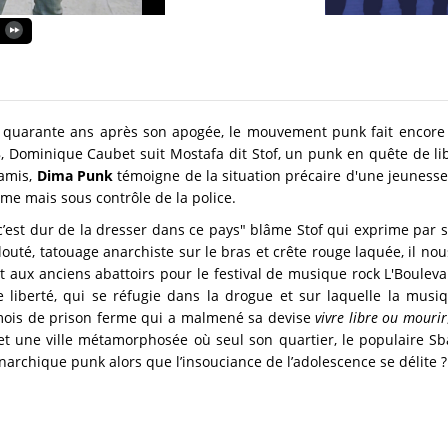
e quarante ans après son apogée, le mouvement punk fait encore d
, Dominique Caubet suit Mostafa dit Stof, un punk en quête de li
 amis,
Dima Punk
témoigne de la situation précaire d'une jeunesse 
même mais sous contrôle de la police.
c’est dur de la dresser dans ce pays" blâme Stof qui exprime par s
louté, tatouage anarchiste sur le bras et crête rouge laquée, il no
t aux anciens abattoirs pour le festival de musique rock L'Boulev
liberté, qui se réfugie dans la drogue et sur laquelle la musi
ois de prison ferme qui a malmené sa devise
vivre libre ou mourir
et une ville métamorphosée où seul son quartier, le populaire Sb
 anarchique punk alors que l’insouciance de l’adolescence se délite ?