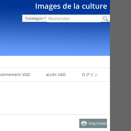
Images de la culture
Catalogue
bonnement VàD
accès VàD
ログイン
Imprimer