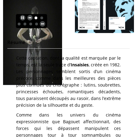
Résumé
Cette captation, dont la qualité est marquée par le
temps, est la seule trace d’
Insaisies
, créée en 1982.
Les personnages semblent sortis d’un cinéma
précoce, comme dans les meilleures des pièces
plus connues du chorégraphe : lutins, soubrettes,
princesses échouées, romantiques décadents,
tous paraissent découpés au rasoir, dans l’extrême
précision de la silhouette et du geste.
Comme dans les univers du cinéma
expressionniste que Bagouet affectionnait, des
forces qui les dépassent manipulent ces
personnages tour à tour somnambules ou