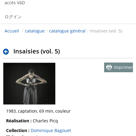
accès VàD
ログイン
Accueil
/
catalogue
/
catalogue général
/
Insaisies (vol. 5)
Insaisies (vol. 5)
Imprimer
1983, captation, 69 min, couleur
Réalisation :
Charles Picq
Collection :
Dominique Bagouet