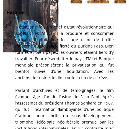
Résumé
Il était une fois un chef d’Etat révolutionnaire qui
appelait les Africains à produire et consommer
africain. Il était une fois une usine de textile
moderne qui faisait la fierté du Burkina Faso. Bien
formés et bien payés, les ouvriers étaient fiers d’y
travailler. Pour désendetter le pays, FMI et Banque
mondiale préconisèrent la privatisation qui fut
bientôt suivie d’une liquidation. Avec les
anciens de l’usine, le film conte la fin de ce rêve.
Partant d’archives et de témoignages, le film
évoque l’âge d’or de l’usine de Faso Fani. Après
l’assassinat du président Thomas Sankara en 1987,
qui fut l'incarnation flamboyante d’une politique
étatique pour sortir du sous-développement,
triomphe l’idéologie néolibérale promue par les
institutions internationales. En vif contraste avec