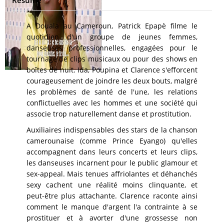
A Douala au Cameroun, Patrick Epapè filme le
quotidien d'un groupe de jeunes femmes,
danseuses professionnelles, engagées pour le
tournage de clips musicaux ou pour des shows en
boîtes de nuit. Ida, Poupina et Clarence s'efforcent
courageusement de joindre les deux bouts, malgré
les problèmes de santé de l'une, les relations
conflictuelles avec les hommes et une société qui
associe trop naturellement danse et prostitution.
Auxiliaires indispensables des stars de la chanson
camerounaise (comme Prince Eyango) qu'elles
accompagnent dans leurs concerts et leurs clips,
les danseuses incarnent pour le public glamour et
sex-appeal. Mais tenues affriolantes et déhanchés
sexy cachent une réalité moins clinquante, et
peut-être plus attachante. Clarence raconte ainsi
comment le manque d'argent l'a contrainte à se
prostituer et à avorter d'une grossesse non