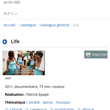
accès VàD
ログイン
Accueil
/
catalogue
/
catalogue général
/
Life
Life
Imprimer
2011, documentaire, 73 min, couleur
Réalisation :
Patrick Epapè
Thématique :
société
danse
musique
cabaret
cameroun
prostitution
afrique