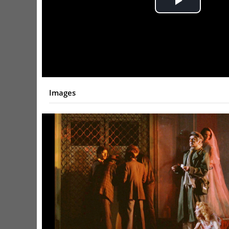
Play
Video
Images