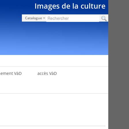
Images de la culture
Catalogue
nement VàD
accès VàD