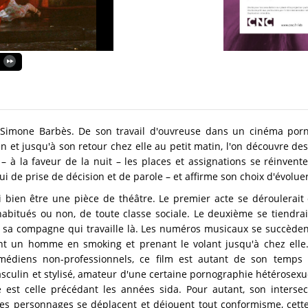
 Simone Barbès. De son travail d'ouvreuse dans un cinéma por
en et jusqu'à son retour chez elle au petit matin, l'on découvre des
– à la faveur de la nuit – les places et assignations se réinvent
ui de prise de décision et de parole – et affirme son choix d'évolue
si bien être une pièce de théâtre. Le premier acte se déroulerai
t, habitués ou non, de toute classe sociale. Le deuxième se tiend
c sa compagne qui travaille là. Les numéros musicaux se succèdent
sant un homme en smoking et prenant le volant jusqu'à chez el
édiens non-professionnels, ce film est autant de son temps 
culin et stylisé, amateur d'une certaine pornographie hétérosexuel
 est celle précédant les années sida. Pour autant, son intersec
ses personnages se déplacent et déjouent tout conformisme, cett