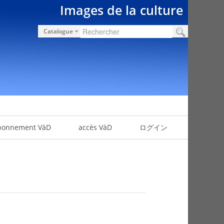
Images de la culture
Catalogue
bonnement VàD
accès VàD
ログイン