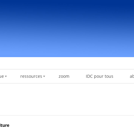
ue
ressources
zoom
IDC pour tous
a
lture