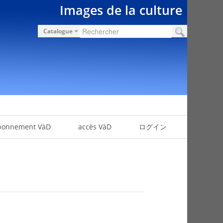
Images de la culture
Catalogue
bonnement VàD
accès VàD
ログイン