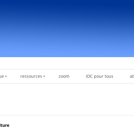
ue
ressources
zoom
IDC pour tous
a
lture