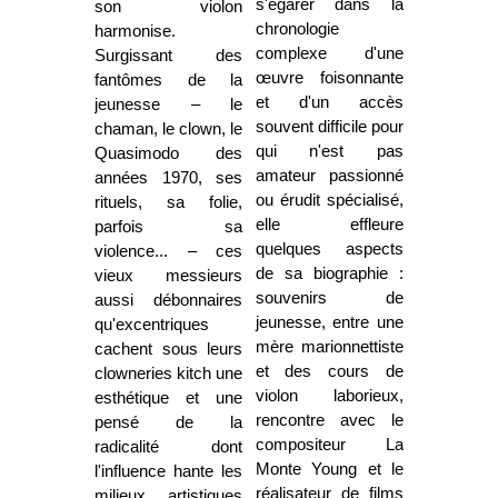
s'égarer dans la
son violon
chronologie
harmonise.
complexe d'une
Surgissant des
œuvre foisonnante
fantômes de la
et d'un accès
jeunesse – le
souvent difficile pour
chaman, le clown, le
qui n'est pas
Quasimodo des
amateur passionné
années 1970, ses
ou érudit spécialisé,
rituels, sa folie,
elle effleure
parfois sa
quelques aspects
violence... – ces
de sa biographie :
vieux messieurs
souvenirs de
aussi débonnaires
jeunesse, entre une
qu'excentriques
mère marionnettiste
cachent sous leurs
et des cours de
clowneries kitch une
violon laborieux,
esthétique et une
rencontre avec le
pensé de la
compositeur La
radicalité dont
Monte Young et le
l'influence hante les
réalisateur de films
milieux artistiques