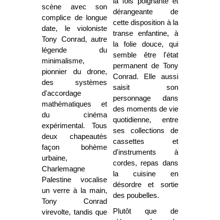
la fois poignante et
scène avec son
dérangeante de
complice de longue
cette disposition à la
date, le violoniste
transe enfantine, à
Tony Conrad, autre
la folie douce, qui
légende du
semble être l'état
minimalisme,
permanent de Tony
pionnier du drone,
Conrad. Elle aussi
des systèmes
saisit son
d'accordage
personnage dans
mathématiques et
des moments de vie
du cinéma
quotidienne, entre
expérimental. Tous
ses collections de
deux chapeautés
cassettes et
façon bohème
d'instruments à
urbaine,
cordes, repas dans
Charlemagne
la cuisine en
Palestine vocalise
désordre et sortie
un verre à la main,
des poubelles.
Tony Conrad
Plutôt que de
virevolte, tandis que