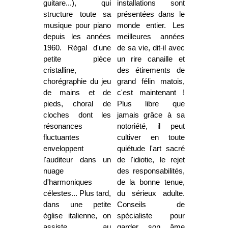
guitare...), qui
installations sont
structure toute sa
présentées dans le
musique pour piano
monde entier. Les
depuis les années
meilleures années
1960. Régal d'une
de sa vie, dit-il avec
petite pièce
un rire canaille et
cristalline,
des étirements de
chorégraphie du jeu
grand félin matois,
de mains et de
c'est maintenant !
pieds, choral de
Plus libre que
cloches dont les
jamais grâce à sa
résonances
notoriété, il peut
fluctuantes
cultiver en toute
enveloppent
quiétude l'art sacré
l'auditeur dans un
de l'idiotie, le rejet
nuage
des responsabilités,
d'harmoniques
de la bonne tenue,
célestes... Plus tard,
du sérieux adulte.
dans une petite
Conseils de
église italienne, on
spécialiste pour
assiste au
garder son âme