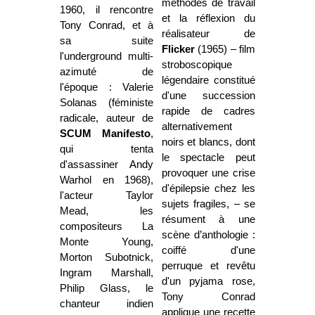
méthodes de travail
1960, il rencontre
et la réflexion du
Tony Conrad, et à
réalisateur de
sa suite
Flicker
(1965) – film
l'underground multi-
stroboscopique
azimuté de
légendaire constitué
l'époque : Valerie
d'une succession
Solanas (féministe
rapide de cadres
radicale, auteur de
alternativement
SCUM Manifesto
,
noirs et blancs, dont
qui tenta
le spectacle peut
d'assassiner Andy
provoquer une crise
Warhol en 1968),
d'épilepsie chez les
l'acteur Taylor
sujets fragiles, – se
Mead, les
résument à une
compositeurs La
scène d’anthologie :
Monte Young,
coiffé d'une
Morton Subotnick,
perruque et revêtu
Ingram Marshall,
d'un pyjama rose,
Philip Glass, le
Tony Conrad
chanteur indien
applique une recette