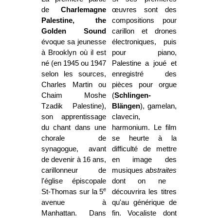
de
Charlemagne
œuvres sont des
Palestine, the
compositions pour
Golden Sound
carillon et drones
évoque sa jeunesse
électroniques, puis
à Brooklyn où il est
pour piano,
né (en 1945 ou 1947
Palestine a joué et
selon les sources,
enregistré des
Charles Martin ou
pièces pour orgue
Chaim Moshe
(
Schlingen-
Tzadik Palestine),
Blängen
), gamelan,
son apprentissage
clavecin,
du chant dans une
harmonium. Le film
chorale de
se heurte à la
synagogue, avant
difficulté de mettre
de devenir à 16 ans,
en image des
carillonneur de
musiques
abstraites
l'église épiscopale
dont on ne
e
St-Thomas sur la 5
découvrira les titres
avenue à
qu'au générique de
Manhattan. Dans
fin. Vocaliste dont