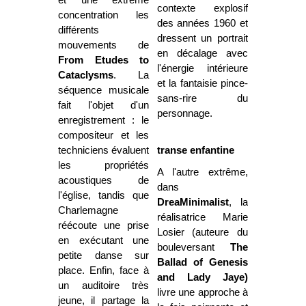
contexte explosif
concentration les
des années 1960 et
différents
dressent un portrait
mouvements de
en décalage avec
From Etudes to
l'énergie intérieure
Cataclysms
. La
et la fantaisie pince-
séquence musicale
sans-rire du
fait l'objet d'un
personnage.
enregistrement : le
compositeur et les
techniciens évaluent
transe enfantine
les propriétés
A l'autre extrême,
acoustiques de
dans
l'église, tandis que
DreaMinimalist
, la
Charlemagne
réalisatrice Marie
réécoute une prise
Losier (auteure du
en exécutant une
bouleversant
The
petite danse sur
Ballad of Genesis
place. Enfin, face à
and Lady Jaye)
un auditoire très
livre une approche à
jeune, il partage la