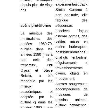
expérimentaux Jack
depuis plus de vingt
Smith. Comme à
ans.
son habitude, elle
fabrique des
scène protéiforme
séquences
bricolées façon
La musique des
cinéma primitif, des
minimalistes des
petites mises en
années 1960-70,
scène burlesques,
oubliée dans les
postsynchronisées :
années 1980 (mis à
chahuts enfantins,
part celle des
déguisements et
“répétitifs”, Phil
travestissements
Glass et Steve
divers, objets en
Reich), a été
mouvement,
reconnue par les
danses saugrenues
milieux
accompagnées de
académiques et
musiques de
adoptée par la
dessins animés,
culture dj dans les
guitare hawaïenne,
années 1990 : une