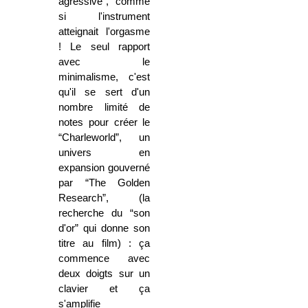
agressive”, comme
si l'instrument
atteignait l'orgasme
! Le seul rapport
avec le
minimalisme, c'est
qu'il se sert d'un
nombre limité de
notes pour créer le
“Charleworld”, un
univers en
expansion gouverné
par “The Golden
Research”, (la
recherche du “son
d'or” qui donne son
titre au film) : ça
commence avec
deux doigts sur un
clavier et ça
s'amplifie