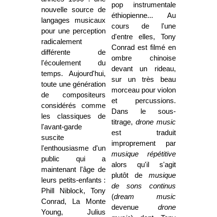
pop instrumentale
nouvelle source de
éthiopienne... Au
langages musicaux
cours de l'une
pour une perception
d'entre elles, Tony
radicalement
Conrad est filmé en
différente de
ombre chinoise
l'écoulement du
devant un rideau,
temps. Aujourd'hui,
sur un très beau
toute une génération
morceau pour violon
de compositeurs
et percussions.
considérés comme
Dans le sous-
les classiques de
titrage,
drone music
l'avant-garde
est traduit
suscite
improprement par
l'enthousiasme d'un
musique répétitive
public qui a
alors qu'il s'agit
maintenant l'âge de
plutôt de
musique
leurs petits-enfants :
de sons continus
Phill Niblock, Tony
(
dream music
Conrad, La Monte
devenue
drone
Young, Julius