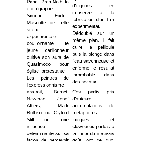
Pandit Pran Nath, la
d'oignons en
chorégraphe
conserve à la
Simone Forti…
fabrication d'un film
Mascotte de cette
expérimental.
scène
Dédoublé sur un
expérimentale
même plan, il fait
bouillonnante, le
cuire la pellicule
jeune carillonneur
puis la plonge dans
cultive son aura de
l'eau savonneuse et
Quasimodo pour
enferme le résultat
église protestante !
improbable dans
Les peintres de
des bocaux...
l'expressionnisme
abstrait, Barnett
Ces partis pris
Newman, Josef
d'auteure,
Albers, Mark
accumulations de
Rothko ou Clyford
métaphores
Still ont une
ludiques et
influence
clowneries parfois à
déterminante sur sa
la limite du mauvais
façon de percevoir
goût, ont de quoi