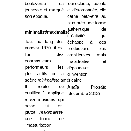
bouleversé sa
iconoclaste, puérile
jeunesse et marqué
et désordonnée, elle
son époque.
cerne peut-être au
plus près une forme
authentique de
minimalist/maximalist
créativité qui
Tout au long des
échappe à des
années 1970, il est
productions plus
l'un des
ambitieuses, mais
compositeurs-
maladroites et
performeurs les
dépourvues
plus actifs de la
d'invention.
scène
minimaliste
américaine.
Il réfute ce
Anaïs Prosaïc
qualificatif appliqué
(décembre 2012)
à sa musique, qui
selon lui est
plutôt
maximaliste
,
une forme de
“masturbation