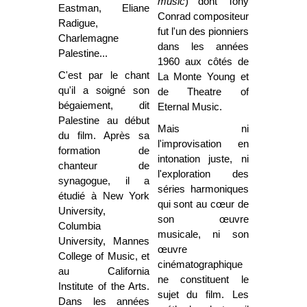
music
) dont Tony
Eastman, Eliane
Conrad compositeur
Radigue,
fut l'un des pionniers
Charlemagne
dans les années
Palestine...
1960 aux côtés de
C'est par le chant
La Monte Young et
qu'il a soigné son
de Theatre of
bégaiement, dit
Eternal Music.
Palestine au début
Mais ni
du film. Après sa
l'improvisation en
formation de
intonation juste, ni
chanteur de
l'exploration des
synagogue, il a
séries harmoniques
étudié à New York
qui sont au cœur de
University,
son œuvre
Columbia
musicale, ni son
University, Mannes
œuvre
College of Music, et
cinématographique
au California
ne constituent le
Institute of the Arts.
sujet du film. Les
Dans les années