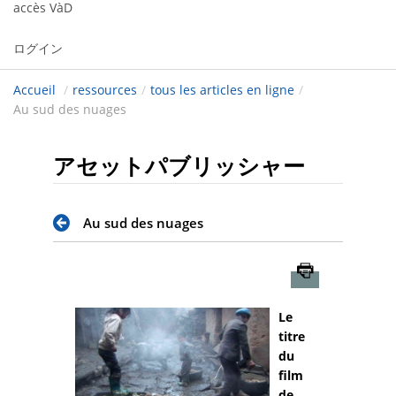
accès VàD
ログイン
Accueil
/
ressources
/
tous les articles en ligne
/
Au sud des nuages
アセットパブリッシャー
Au sud des nuages
Imprimer
Le
titre
du
film
de