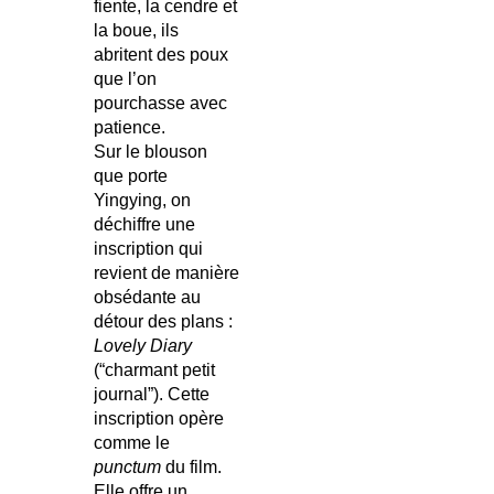
fiente, la cendre et
la boue, ils
abritent des poux
que l’on
pourchasse avec
patience.
Sur le blouson
que porte
Yingying, on
déchiffre une
inscription qui
revient de manière
obsédante au
détour des plans :
Lovely Diary
(“charmant petit
journal”). Cette
inscription opère
comme le
punctum
du film.
Elle offre un