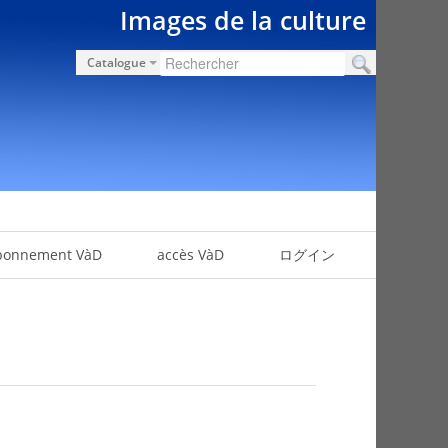
Images de la culture
Catalogue
bonnement VàD
accès VàD
ログイン