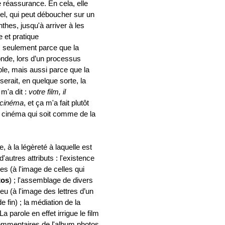
e réassurance. En cela, elle
nel, qui peut déboucher sur un
nthes, jusqu'à arriver à les
 et pratique
s seulement parce que la
onde, lors d’un processus
le, mais aussi parce que la
serait, en quelque sorte, la
m'a dit :
votre film, il
 cinéma
, et ça m'a fait plutôt
 du cinéma qui soit comme de la
, à la légèreté à laquelle est
'autres attributs : l'existence
les (à l'image de celles qui
tos
) ; l'assemblage de divers
jeu (à l'image des lettres d’un
 fin) ; la médiation de la
La parole en effet irrigue le film
commentaires de l'album photos