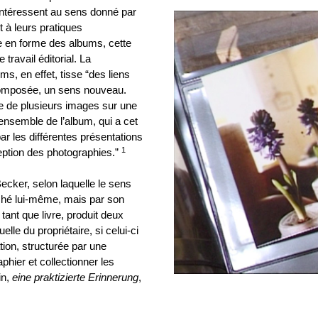
’intéressent au sens donné par
 à leurs pratiques
e en forme des albums, cette
travail éditorial. La
s, en effet, tisse “des liens
 composée, un sens nouveau.
ce de plusieurs images sur une
nsemble de l’album, qui a cet
ar les différentes présentations
1
eption des photographies.”
Becker, selon laquelle le sens
iché lui-même, mais par son
 tant que livre, produit deux
elle du propriétaire, si celui-ci
ation, structurée par une
hier et collectionner les
in,
eine praktizierte Erinnerung
,