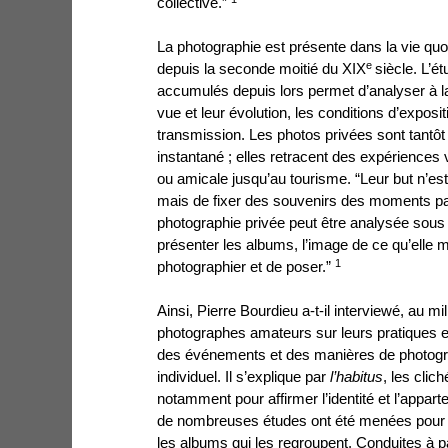
collective.”
La photographie est présente dans la vie qu
e
depuis la seconde moitié du XIX
siècle. L’
accumulés depuis lors permet d’analyser à l
vue et leur évolution, les conditions d’exposit
transmission. Les photos privées sont tantôt
instantané ; elles retracent des expériences v
ou amicale jusqu’au tourisme. “Leur but n’est
mais de fixer des souvenirs des moments par
photographie privée peut être analysée sous t
présenter les albums, l’image de ce qu’elle m
1
photographier et de poser.”
Ainsi, Pierre Bourdieu a-t-il interviewé, au 
photographes
amateurs sur leurs pratiques e
des événements et des manières de photogra
individuel. Il s’explique par
l’habitus
, les clic
notamment pour affirmer l’identité et l’appar
de nombreuses études ont été menées pour a
les albums qui les regroupent. Conduites à par