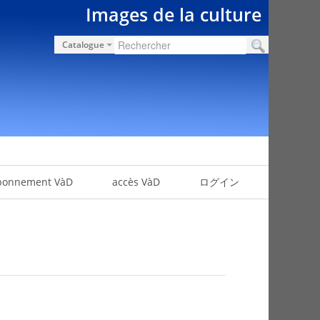
Images de la culture
Catalogue
bonnement VàD
accès VàD
ログイン