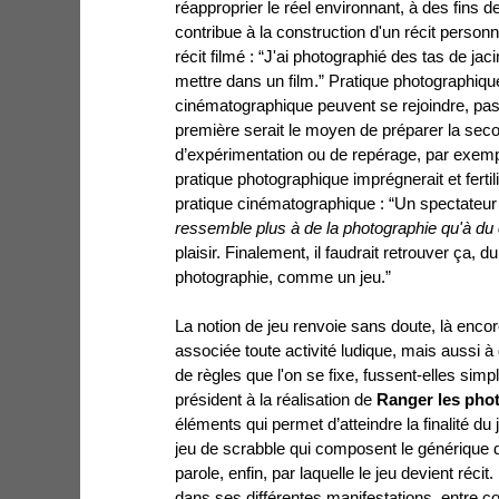
réapproprier le réel environnant, à des fins d
contribue à la construction d'un récit person
récit filmé : “J'ai photographié des tas de jaci
mettre dans un film.” Pratique photographique
cinématographique peuvent se rejoindre, pa
première serait le moyen de préparer la sec
d’expérimentation ou de repérage, par exemp
pratique photographique imprégnerait et fertili
pratique cinématographique : “Un spectateur 
ressemble plus à de la photographie qu'à du
plaisir. Finalement, il faudrait retrouver ça,
photographie, comme un jeu.”
La notion de jeu renvoie sans doute, là encore
associée toute activité ludique, mais aussi à d
de règles que l'on se fixe, fussent-elles simp
président à la réalisation de
Ranger les pho
éléments qui permet d’atteindre la finalité du 
jeu de scrabble qui composent le générique de
parole, enfin, par laquelle le jeu devient récit. 
dans ses différentes manifestations, entre 