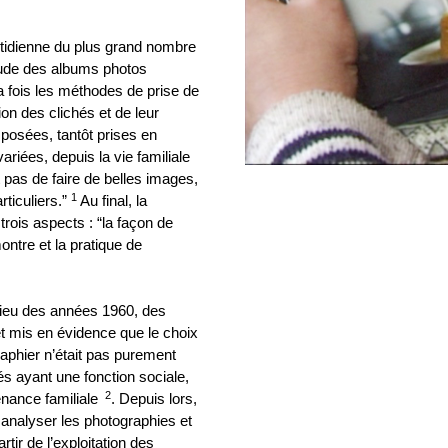
otidienne du plus grand nombre
étude des albums photos
a fois les méthodes de prise de
ion des clichés et de leur
 posées, tantôt prises en
ariées, depuis la vie familiale
 pas de faire de belles images,
1
ticuliers.”
Au final, la
rois aspects : “la façon de
ontre et la pratique de
milieu des années 1960, des
t mis en évidence que le choix
phier n’était pas purement
hés ayant une fonction sociale,
2
tenance familiale
. Depuis lors,
nalyser les photographies et
tir de l’exploitation des