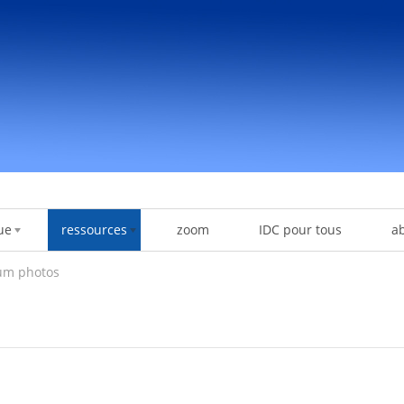
ue
ressources
zoom
IDC pour tous
a
um photos