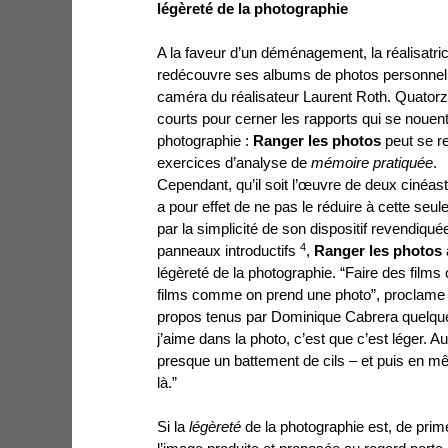
légèreté de la photographie
A la faveur d’un déménagement, la réalisatr
redécouvre ses albums de photos personnelles
caméra du réalisateur Laurent Roth. Quatorz
courts pour cerner les rapports qui se noue
photographie :
Ranger les photos
peut se r
exercices d’analyse de
mémoire pratiquée
.
Cependant, qu’il soit l’œuvre de deux cinéastes
a pour effet de ne pas le réduire à cette seul
par la simplicité de son dispositif revendiqu
4
panneaux introductifs
,
Ranger les photos
légèreté de la photographie. “Faire des film
films comme on prend une photo”, proclame L
propos tenus par Dominique Cabrera quelque
j’aime dans la photo, c’est que c’est léger. Auss
presque un battement de cils – et puis en m
là.”
Si la
légèreté
de la photographie est, de prim