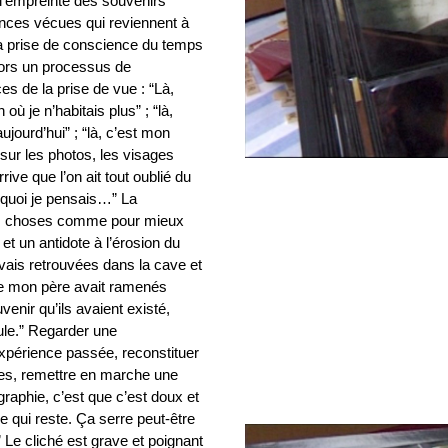
l’empreinte des souvenirs
ences vécues qui reviennent à
la prise de conscience du temps
lors un processus de
s de la prise de vue : “Là,
 où je n’habitais plus” ; “là,
jourd’hui” ; “là, c’est mon
sur les photos, les visages
ive que l’on ait tout oublié du
quoi je pensais…” La
 les choses comme pour mieux
 et un antidote à l’érosion du
avais retrouvées dans la cave et
que mon père avait ramenés
uvenir qu’ils avaient existé,
cule.” Regarder une
expérience passée, reconstituer
ées, remettre en marche une
graphie, c’est que c’est doux et
se qui reste. Ça serre peut-être
 Le cliché est grave et poignant