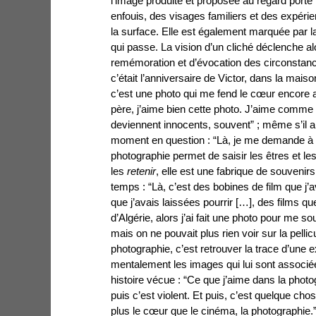
l’image produite et
proposée au regard porte 
enfouis, des visages familiers et des expéri
la surface. Elle est également marquée par 
qui passe. La vision d’un cliché déclenche a
remémoration et d’évocation des circonstance
c’était l’anniversaire de Victor, dans la maison
c’est une photo qui me fend le cœur encore au
père, j’aime bien cette photo. J’aime comme 
deviennent innocents, souvent” ; même s’il arr
moment en question : “Là, je me demande à 
photographie permet de saisir les êtres et
les
retenir
, elle est une fabrique de souvenirs
temps : “Là, c’est des bobines de film que j’
que j’avais laissées pourrir […], des films 
d’Algérie, alors j’ai fait une photo pour me so
mais on ne pouvait plus rien voir sur la pelli
photographie, c’est retrouver la trace d’une 
mentalement les images qui lui sont associ
histoire vécue : “Ce que j’aime dans la photo
puis c’est violent. Et puis, c’est quelque cho
plus le cœur que le cinéma, la photographie.”