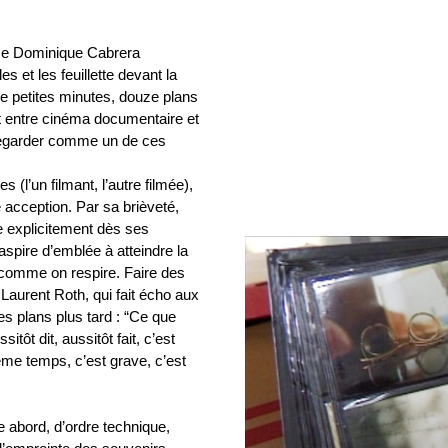
ice Dominique Cabrera
 et les feuillette devant la
e petites minutes, douze plans
nt entre cinéma documentaire et
egarder comme un de ces
 (l’un filmant, l’autre filmée),
e acception. Par sa brièveté,
ée explicitement dès ses
aspire d’emblée à atteindre la
s comme on respire. Faire des
aurent Roth, qui fait écho aux
s plans plus tard : “Ce que
itôt dit, aussitôt fait, c’est
ême temps, c’est grave, c’est
e abord, d’ordre technique,