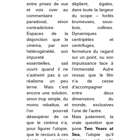
entre prises de vue
déplient, égales,
et voix
over
au
dans toute la largeur
commentaire
du scope – forêts
paradoxal, sinon
brumeuses, sous-
contradictoire.
bois, collines.
Espaces de la
Dynamiques
disjonction que le
centripètes et
cinéma, par son
centrifuges,
hétérogénéité, son
fermeture du regard
impureté
sur un point, ou son
essentielles, sait
impuissance face à
ouvrir quand il ne
l’immensité. Autre
s’astreint pas à un
ressac que le film
réalisme un peu
n’a de cesse
terne. Mais c’est
d’accompagner
encore une solution,
entre deux
sinon trop simple, du
dimensions du
moins rebattue, et
monde, exclusives
l’on pourrait
l’une de l’autre.
désespérer de ce
Mais justement, la
que le cinéma n’a,
vraie question que
pour figurer l’utopie,
pose
Two Years at
que le recours à ces
Sea
, l’utopie qu’il