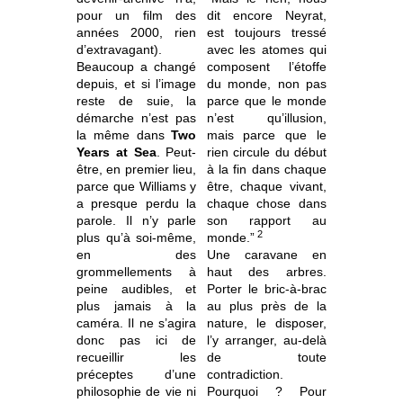
pour un film des
dit encore Neyrat,
années 2000, rien
est toujours tressé
d’extravagant).
avec les atomes qui
Beaucoup a changé
composent l’étoffe
depuis, et si l’image
du monde, non pas
reste de suie, la
parce que le monde
démarche n’est pas
n’est qu’illusion,
la même dans
Two
mais parce que le
Years at Sea
. Peut-
rien circule du début
être, en premier lieu,
à la fin dans chaque
parce que Williams y
être, chaque vivant,
a presque perdu la
chaque chose dans
parole. Il n’y parle
son rapport au
2
plus qu’à soi-même,
monde.”
en des
Une caravane en
grommellements à
haut des arbres.
peine audibles, et
Porter le bric-à-brac
plus jamais à la
au plus près de la
caméra. Il ne s’agira
nature, le disposer,
donc pas ici de
l’y arranger, au-delà
recueillir les
de toute
préceptes d’une
contradiction.
philosophie de vie ni
Pourquoi ? Pour