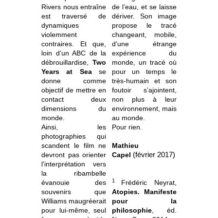
Rivers nous entraîne
de l’eau, et se laisse
est traversé de
dériver. Son image
dynamiques
propose le tracé
violemment
changeant, mobile,
contraires. Et que,
d’une étrange
loin d’un ABC de la
expérience du
débrouillardise,
Two
monde, un tracé où
Years at Sea
se
pour un temps le
donne comme
très-humain et son
objectif de mettre en
foutoir s’ajointent,
contact deux
non plus à leur
dimensions du
environnement, mais
monde.
au monde.
Ainsi, les
Pour rien.
photographies qui
scandent le film ne
Mathieu
devront pas orienter
Capel
(février 2017)
l’interprétation vers
la ribambelle
1
évanouie des
Frédéric Neyrat,
souvenirs que
Atopies. Manifeste
Williams maugréerait
pour la
pour lui-même, seul
philosophie
, éd.