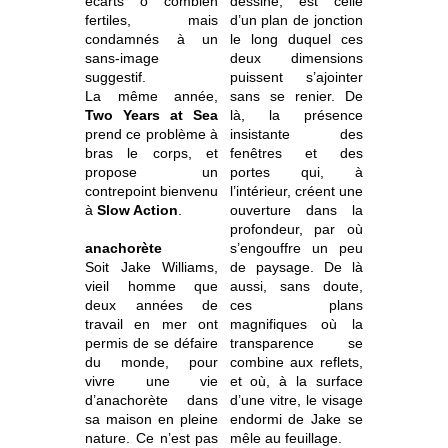
écarts ô combien
dessine, est celle
fertiles, mais
d’un plan de jonction
condamnés à un
le long duquel ces
sans-image
deux dimensions
suggestif.
puissent s’ajointer
La même année,
sans se renier. De
Two Years at Sea
là, la présence
prend ce problème à
insistante des
bras le corps, et
fenêtres et des
propose un
portes qui, à
contrepoint bienvenu
l’intérieur, créent une
à
Slow Action
.
ouverture dans la
profondeur, par où
anachorète
s’engouffre un peu
Soit Jake Williams,
de paysage. De là
vieil homme que
aussi, sans doute,
deux années de
ces plans
travail en mer ont
magnifiques où la
permis de se défaire
transparence se
du monde, pour
combine aux reflets,
vivre une vie
et où, à la surface
d’anachorète dans
d’une vitre, le visage
sa maison en pleine
endormi de Jake se
nature. Ce n’est pas
mêle au feuillage.