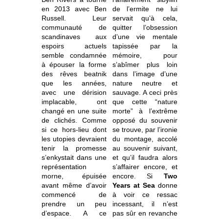
en 2013 avec Ben
de l’ermite ne lui
Russell. Leur
servait qu’à cela,
communauté de
quitter l’obsession
scandinaves aux
d’une vie mentale
espoirs actuels
tapissée par la
semble condamnée
mémoire, pour
à épouser la forme
s’abîmer plus loin
des rêves beatnik
dans l’image d’une
que les années,
nature neutre et
avec une dérision
sauvage. A ceci près
implacable, ont
que cette “nature
changé en une suite
morte” à l’extrême
de clichés. Comme
opposé du souvenir
si ce hors-lieu dont
se trouve, par l’ironie
les utopies devraient
du montage, accolé
tenir la promesse
au souvenir suivant,
s’enkystait dans une
et qu’il faudra alors
représentation
s’affairer encore, et
morne, épuisée
encore.
Si
Two
avant même d’avoir
Years at Sea
donne
commencé de
à voir ce ressac
prendre un peu
incessant, il n’est
d’espace. A ce
pas sûr en revanche