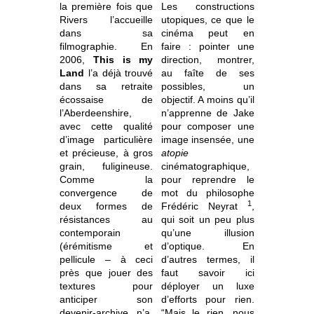
la première fois que
Les constructions
Rivers l’accueille
utopiques, ce que le
dans sa
cinéma peut en
filmographie. En
faire : pointer une
2006,
This is my
direction, montrer,
Land
l’a déjà trouvé
au faîte de ses
dans sa retraite
possibles, un
écossaise de
objectif. A moins qu’il
l’Aberdeenshire,
n’apprenne de Jake
avec cette qualité
pour composer une
d’image particulière
image insensée, une
et précieuse, à gros
atopie
grain, fuligineuse.
cinématographique,
Comme la
pour reprendre le
convergence de
mot du philosophe
1
deux formes de
Frédéric Neyrat
,
résistances au
qui soit un peu plus
contemporain
qu’une illusion
(érémitisme et
d’optique. En
pellicule – à ceci
d’autres termes, il
près que jouer des
faut savoir ici
textures pour
déployer un luxe
anticiper son
d’efforts pour rien.
devenir-archive n’a,
“Mais le rien, nous