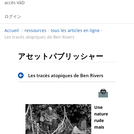
accès VàD
ログイン
Accueil
/
ressources
/
tous les articles en ligne
/
Les tracés atopiques de Ben Rivers
アセットパブリッシャー
Les tracés atopiques de Ben Rivers
Imprimer
Une
nature
rude
mais