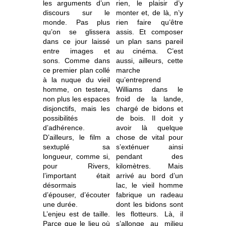
les arguments d’un
rien, le plaisir d’y
discours sur le
monter et, de là, n’y
monde. Pas plus
rien faire qu’être
qu’on se glissera
assis. Et composer
dans ce jour laissé
un plan sans pareil
entre images et
au cinéma. C’est
sons. Comme dans
aussi, ailleurs, cette
ce premier plan collé
marche
à la nuque du vieil
qu’entreprend
homme, on testera,
Williams dans le
non plus les espaces
froid de la lande,
disjonctifs, mais les
chargé de bidons et
possibilités
de bois. Il doit y
d’adhérence.
avoir là quelque
D’ailleurs, le film a
chose de vital pour
sextuplé sa
s’exténuer ainsi
longueur, comme si,
pendant des
pour Rivers,
kilomètres. Mais
l’important était
arrivé au bord d’un
désormais
lac, le vieil homme
d’épouser, d’écouter
fabrique un radeau
une durée.
dont les bidons sont
L’enjeu est de taille.
les flotteurs. Là, il
Parce que le lieu où
s’allonge au milieu