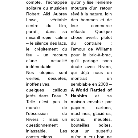
compte, l’échappée
qu’on y lise l’énième
solitaire du musicien
mouture d’un retour
Robert Aiki Aubrey
rêvé à la nature, loin
Lowe, véritable
des hommes et de
centre du film,
leur commerce
paraît, dans sa
néfaste. Quelque
misanthropie calme
chose avertit plutôt
– le silence des lacs,
du contraire :
le crépitement du
l’amour de Williams
feu – un recours
pour le bric-à-brac,
d’une actualité
qu’il partage sans
indémodable.
doute avec Rivers,
Nos utopies sont
qui déjà nous en
vieilles, désuètes,
montrait un
inoffensives,
semblable en 2008 –
quelques cailloux
A World Rattled of
jetés dans l’eau ?
Habbits
et sa
Telle n’est pas la
maison envahie par
morale de
papiers, cartons,
l’obsession de
machines, glacières,
Rivers : mais un
écrans, meubles,
questionnement
bouteilles, boîtes,
inlassable. Les
tout un superflu
constructions
qu’on a cru bon ne