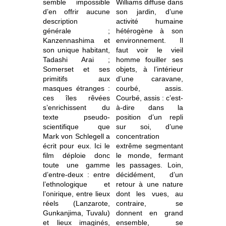
semble impossible
Williams diffuse dans
d’en offrir aucune
son jardin, d’une
description
activité humaine
générale ;
hétérogène à son
Kanzennashima et
environnement. Il
son unique habitant,
faut voir le vieil
Tadashi Arai ;
homme fouiller ses
Somerset et ses
objets, à l’intérieur
primitifs aux
d’une caravane,
masques étranges :
courbé, assis.
ces îles rêvées
Courbé, assis : c’est-
s’enrichissent du
à-dire dans la
texte pseudo-
position d’un repli
scientifique que
sur soi, d’une
Mark von Schlegell a
concentration
écrit pour eux. Ici le
extrême segmentant
film déploie donc
le monde, fermant
toute une gamme
les passages. Loin,
d’entre-deux : entre
décidément, d’un
l’ethnologique et
retour à une nature
l’onirique, entre lieux
dont les vues, au
réels (Lanzarote,
contraire, se
Gunkanjima, Tuvalu)
donnent en grand
et lieux imaginés,
ensemble, se