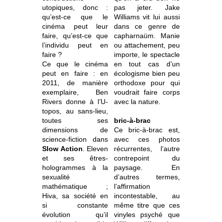
utopiques, donc :
pas jeter. Jake
qu’est-ce que le
Williams vit lui aussi
cinéma peut leur
dans ce genre de
faire, qu’est-ce que
capharnaüm. Manie
l’individu peut en
ou attachement, peu
faire ?
importe, le spectacle
Ce que le cinéma
en tout cas d’un
peut en faire : en
écologisme bien peu
2011, de manière
orthodoxe pour qui
exemplaire, Ben
voudrait faire corps
Rivers donne à l’U-
avec la nature.
topos, au sans-lieu,
toutes ses
bric-à-brac
dimensions de
Ce bric-à-brac est,
science-fiction dans
avec ces photos
Slow Action
. Eleven
récurrentes, l’autre
et ses êtres-
contrepoint du
hologrammes à la
paysage. En
sexualité
d’autres termes,
mathématique ;
l’affirmation
Hiva, sa société en
incontestable, au
si constante
même titre que ces
évolution qu’il
vinyles psyché que