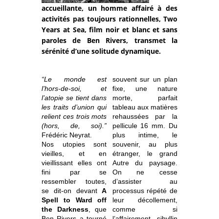
accueillante, un homme affairé à des
activités pas toujours rationnelles, Two
Years at Sea, film noir et blanc et sans
paroles de Ben Rivers, transmet la
sérénité d’une solitude dynamique.
“Le monde est
souvent sur un plan
l’hors-de-soi, et
fixe, une nature
l’atopie se tient dans
morte, parfait
les traits d’union qui
tableau aux matières
relient ces trois mots
rehaussées par la
(hors, de, soi).”
pellicule 16 mm. Du
Frédéric Neyrat.
plus intime, le
Nos utopies sont
souvenir, au plus
vieilles, et en
étranger, le grand
vieillissant elles ont
Autre du paysage.
fini par se
On ne cesse
ressembler toutes,
d’assister au
se dit-on devant
A
processus répété de
Spell to Ward off
leur décollement,
the Darkness
, que
comme si
Ben Rivers a tourné
l’affairement sibyllin