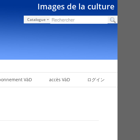
Images de la culture
Catalogue
bonnement VàD
accès VàD
ログイン