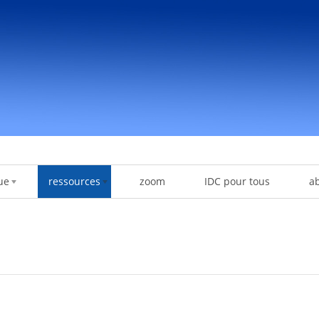
ue
ressources
zoom
IDC pour tous
a