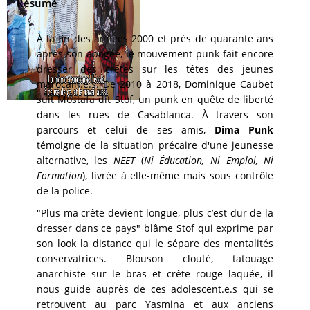
Résumé
À la fin des années 2000 et près de quarante ans
après son apogée, le mouvement punk fait encore
dresser des crêtes sur les têtes des jeunes
marocain.e.s. De 2010 à 2018, Dominique Caubet
suit Mostafa dit Stof, un punk en quête de liberté
dans les rues de Casablanca. À travers son
parcours et celui de ses amis,
Dima Punk
témoigne de la situation précaire d'une jeunesse
alternative, les
NEET
(
Ni Éducation, Ni Emploi, Ni
Formation
), livrée à elle-même mais sous contrôle
de la police.
"Plus ma crête devient longue, plus c’est dur de la
dresser dans ce pays" blâme Stof qui exprime par
son look la distance qui le sépare des mentalités
conservatrices. Blouson clouté, tatouage
anarchiste sur le bras et crête rouge laquée, il
nous guide auprès de ces adolescent.e.s qui se
retrouvent au parc Yasmina et aux anciens