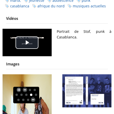
maroc
jeunesse
adolescence
punk
casablanca
afrique du nord
musiques actuelles
Vidéos
Portrait de Stof, punk à
Casablanca.
Play
Video
Images