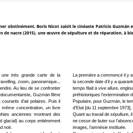
mer obstinément, Boris Nicot saisit le cinéaste Patricio Guzmán 
n de nacre (2015), une œuvre de sépulture et de réparation, à bi
 une très grande carte de la
La première a commencé il y a 
ravelling, zoom, panoramique...
la seconde date d'il y a quarant
endre. Au lieu de se confronter
temps filait à vive allure, eng
n documentariste, Guzmán filme
préhistoriques l'extermination d
 courants d’air polaires. Puis il
Populaire, pour Guzmán, le tem
a même concentration, un livre
d'Etat [du 11 septembre 1973], 
phies anciennes montrant des
Quant au travail de sépulture, i
d glacial) au corps entièrement
ne cesse de buter sur l’absenc
d noir.
images, l’amnésie instituée.