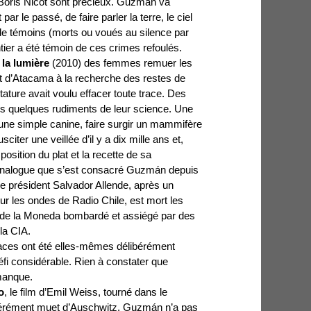
 Boris Nicot sont précieux. Guzmán va
par le passé, de faire parler la terre, le ciel
t de témoins (morts ou voués au silence par
entier a été témoin de ces crimes refoulés.
 la lumière
(2010) des femmes remuer les
rt d’Atacama à la recherche des restes de
tature avait voulu effacer toute trace. Des
is quelques rudiments de leur science. Une
’une simple canine, faire surgir un mammifère
sciter une veillée d’il y a dix mille ans et,
sition du plat et la recette de sa
l analogue que s’est consacré Guzmán depuis
le président Salvador Allende, après un
ur les ondes de Radio Chile, est mort les
s de la Moneda bombardé et assiégé par des
la CIA.
traces ont été elles-mêmes délibérément
fi considérable. Rien à constater que
 manque.
o
, le film d’Emil Weiss, tourné dans le
pérément muet d’Auschwitz. Guzmán n’a pas