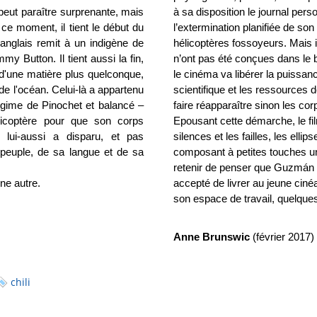
eut paraître surprenante, mais
à sa disposition le journal per
ce moment, il tient le début du
l’extermination planifiée de son
 anglais remit à un indigène de
hélicoptères fossoyeurs. Mais i
y Button. Il tient aussi la fin,
n’ont pas été conçues dans le b
 d'une matière plus quelconque,
le cinéma va libérer la puissanc
 de l'océan. Celui-là a appartenu
scientifique et les ressources de
régime de Pinochet et balancé –
faire réapparaître sinon les c
licoptère pour que son corps
Epousant cette démarche, le fil
 lui-aussi a disparu, et pas
silences et les failles, les elli
n peuple, de sa langue et de sa
composant à petites touches un
retenir de penser que Guzmán tr
une autre.
accepté de livrer au jeune ciné
son espace de travail, quelques
Anne Brunswic
(février 2017)
chili