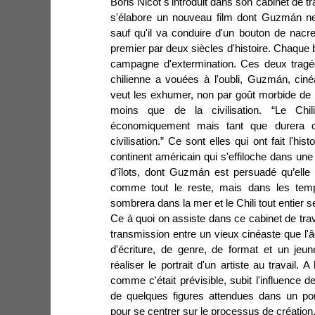
Boris Nicot s'introduit dans son cabinet de t
s'élabore un nouveau film dont Guzmán ne
sauf qu'il va conduire d'un bouton de nacr
premier par deux siècles d'histoire. Chaque bo
campagne d'extermination. Ces deux tragé
chilienne a vouées à l'oubli, Guzmán, cin
veut les exhumer, non par goût morbide de l
moins que de la civilisation. “Le Chili
économiquement mais tant que durera
civilisation.” Ce sont elles qui ont fait l'his
continent américain qui s'effiloche dans une 
d'îlots, dont Guzmán est persuadé qu’elle 
comme tout le reste, mais dans les temps
sombrera dans la mer et le Chili tout entier s
Ce à quoi on assiste dans ce cabinet de trav
transmission entre un vieux cinéaste que l'â
d'écriture, de genre, de format et un jeu
réaliser le portrait d'un artiste au travail. A
comme c'était prévisible, subit l'influence 
de quelques figures attendues dans un port
pour se centrer sur le processus de création, 