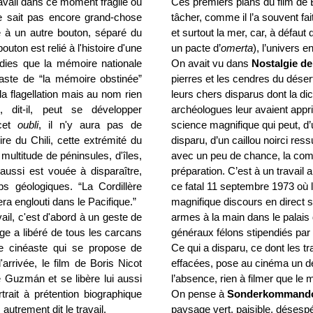
ravail dans ce moment fragile où
Ces premiers plans du film de
 sait pas encore grand-chose
tâcher, comme il l’a souvent fait 
e à un autre bouton, séparé du
et surtout la mer, car, à défau
uton est relié à l'histoire d'une
un pacte d’
omerta
), l’univers 
dies que la mémoire nationale
On avait vu dans
Nostalgie de
éaste de “la mémoire obstinée”
pierres et les cendres du dése
a flagellation mais au nom rien
leurs chers disparus dont la dic
, dit-il, peut se développer
archéologues leur avaient appr
 cet
oubli
, il n'y aura pas de
science magnifique qui peut, d
toire du Chili, cette extrémité du
disparu, d’un caillou noirci ressu
multitude de péninsules, d'îles,
avec un peu de chance, la compo
aussi est vouée à disparaître,
préparation. C’est à un travai
 géologiques. “La Cordillère
ce fatal 11 septembre 1973 où 
era englouti dans le Pacifique.”
magnifique discours en direct s
ail, c'est d'abord à un geste de
armes à la main dans le palai
ge a libéré de tous les carcans
généraux félons stipendiés par 
ne cinéaste qui se propose de
Ce qui a disparu, ce dont les 
 l'arrivée, le film de Boris Nicot
effacées, pose au cinéma un dé
de Guzmán et se libère lui aussi
l’absence, rien à filmer que le
rait à prétention biographique
On pense à
Sonderkommand
autrement dit le travail.
paysage vert, paisible, déses