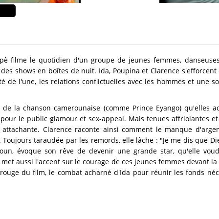
pè filme le quotidien d'un groupe de jeunes femmes, danseuses 
des shows en boîtes de nuit. Ida, Poupina et Clarence s'efforcen
é de l'une, les relations conflictuelles avec les hommes et une so
rs de la chanson camerounaise (comme Prince Eyango) qu'elles 
t pour le public glamour et sex-appeal. Mais tenues affriolantes e
s attachante. Clarence raconte ainsi comment le manque d'argent 
 Toujours taraudée par les remords, elle lâche : "Je me dis que Die
roun, évoque son rêve de devenir une grande star, qu'elle voudr
" met aussi l'accent sur le courage de ces jeunes femmes devant la 
il rouge du film, le combat acharné d'Ida pour réunir les fonds néc
.