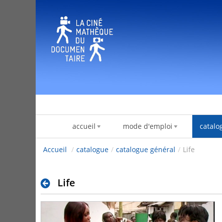
Pular para o conteúdo
accueil
mode d'emploi
catalo
Accueil
/
catalogue
/
catalogue général
/
Life
Life