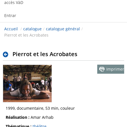
accès VàD
Entrar
Accueil
/
catalogue
/
catalogue général
/
Pierrot et les Acrobates
Pierrot et les Acrobates
Imprimer
1999, documentaire, 53 min, couleur
Réalisation :
Amar Arhab
Thématique :
théâtre