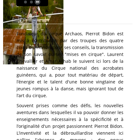
Résumé
Fondateur du cirque Archaos, Pierrot Bidon est
mis à contribution par des troupes des quatre
coins du monde, pour ses conseils, la transmission
de son savoir ou ses "mises en cirque". Laurent
Chevallier et Amar Arhab le suivent ici lors de la
naissance du Cirque national des acrobates
guinéens, qui a, pour tout matériau de départ,
l’énergie et le talent d'une bonne vingtaine de
jeunes rompus à la danse, mais ignorant tout de
l’art du cirque.
Souvent prises comme des défis, les nouvelles
aventures dans lesquelles il va pouvoir donner les
enseignements nécessaires à la spécificité et à
l’originalité d'un projet passionnent Pierrot Bidon.
L’inventivité et la débrouillardise viennent ici
pallier l’absence de moyens : des pneus