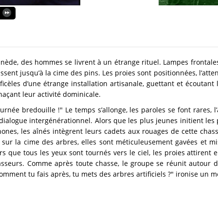
pinède, des hommes se livrent à un étrange rituel. Lampes frontales 
issent jusqu’à la cime des pins. Les proies sont positionnées, l’a
ficèles d’une étrange installation artisanale, guettant et écoutant 
açant leur activité dominicale.
rnée bredouille !" Le temps s’allonge, les paroles se font rares, l’
dialogue intergénérationnel. Alors que les plus jeunes initient le
nes, les aînés intègrent leurs cadets aux rouages de cette chasse
 sur la cime des arbres, elles sont méticuleusement gavées et m
ors que tous les yeux sont tournés vers le ciel, les proies attirent 
chasseurs. Comme après toute chasse, le groupe se réunit autour de
omment tu fais après, tu mets des arbres artificiels ?" ironise u