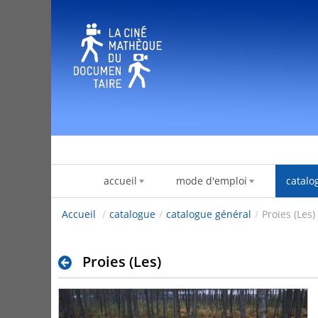
Pular para o conteúdo
accueil
mode d'emploi
catalo
Accueil
/
catalogue
/
catalogue général
/
Proies (Les)
Proies (Les)